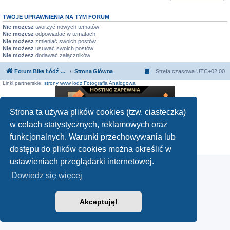
TWOJE UPRAWNIENIA NA TYM FORUM
Nie możesz
tworzyć nowych tematów
Nie możesz
odpowiadać w tematach
Nie możesz
zmieniać swoich postów
Nie możesz
usuwać swoich postów
Nie możesz
dodawać załączników
Forum Bike Łódź - Forum Rowerowe Łódź - Forum Szosowe - Forum MTB
Strona Główna
Strefa czasowa
UTC+02:00
Linki partnerskie:
strony www lodz
,
Fotografia Analogowa
Strona ta używa plików cookies (tzw. ciasteczka)
w celach statystycznych, reklamowych oraz
Technologię dostarcza
phpBB
® Forum Software © phpBB Limited
Polski pakiet językowy dostarcza
phpBB.pl
funkcjonalnych. Warunki przechowywania lub
Zasady ochrony danych osobowych
|
Regulamin
dostępu do plików cookies można określić w
ustawieniach przeglądarki internetowej.
Dowiedz się więcej
Akceptuję!