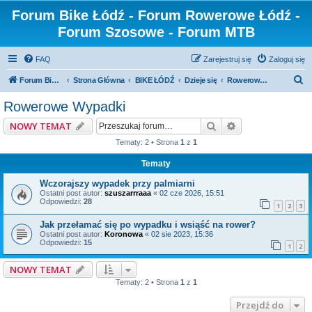
Forum Bike Łódź - Forum Rowerowe Łódź -
Forum Szosowe - Forum MTB
FAQ
Zarejestruj się
Zaloguj się
S
Forum Bike Łódź - Forum Rowerowe Łódź - Forum Szosowe - Forum MTB
Strona Główna
BIKE ŁÓDŹ
Dzieje się
Rowerowe Wypadki
z
Rowerowe Wypadki
u
Szukaj
Wyszukiwanie z
NOWY TEMAT
k
Tematy: 2 • Strona
1
z
1
a
Tematy
j
Wczorajszy wypadek przy palmiarni
Ostatni post autor:
szuszarrraaa
«
02 cze 2026, 15:51
Odpowiedzi:
28
1
2
3
Jak przełamać się po wypadku i wsiąść na rower?
Ostatni post autor:
Koronowa
«
02 sie 2023, 15:36
Odpowiedzi:
15
1
2
NOWY TEMAT
Tematy: 2 • Strona
1
z
1
Przejdź do