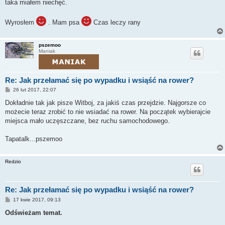
taka miałem niechęć.
Wyrosłem
. Mam psa
Czas leczy rany
pszemoo
Maniak
Re: Jak przełamać się po wypadku i wsiąść na rower?
P
26 lut 2017, 22:07
o
s
Dokładnie tak jak pisze Witboj, za jakiś czas przejdzie. Najgorsze co
t
możecie teraz zrobić to nie wsiadać na rower. Na początek wybierajcie
miejsca mało uczęszczane, bez ruchu samochodowego.
Tapatalk...pszemoo
Redzio
Re: Jak przełamać się po wypadku i wsiąść na rower?
P
17 kwie 2017, 09:13
o
s
Odświeżam temat.
t