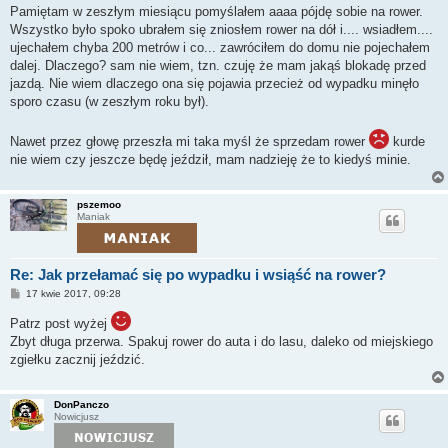
Pamiętam w zeszłym miesiącu pomyślałem aaaa pójdę sobie na rower.
Wszystko było spoko ubrałem się zniosłem rower na dół i.... wsiadłem....
ujechałem chyba 200 metrów i co... zawróciłem do domu nie pojechałem
dalej. Dlaczego? sam nie wiem, tzn. czuję że mam jakąś blokadę przed
jazdą. Nie wiem dlaczego ona się pojawia przecież od wypadku minęło
sporo czasu (w zeszłym roku był).
Nawet przez głowę przeszła mi taka myśl że sprzedam rower
kurde
nie wiem czy jeszcze będę jeździł, mam nadzieję że to kiedyś minie.
pszemoo
Maniak
Re: Jak przełamać się po wypadku i wsiąść na rower?
P
17 kwie 2017, 09:28
o
s
Patrz post wyżej
t
Zbyt długa przerwa. Spakuj rower do auta i do lasu, daleko od miejskiego
zgiełku zacznij jeździć.
DonPanczo
Nowicjusz