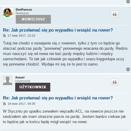
DonPanczo
Nowicjusz
Re: Jak przełamać się po wypadku i wsiąść na rower?
P
17 kwie 2017, 12:22
o
s
Tutaj nie chodzi o oswajanie się z rowerem, tylko z tym co będzie go
t
otaczać podczas jazdy "ponownej" ponownego wracania do jazdy. Redzio
musi nauczyć się od nowa nie bać jazdy między ludźmi i między
samochodami. To tak jak człowiek po wypadku i urazu kręgosłupa uczy
się ponownie chodzić. Wydaje mi się że to jest to samo.
Azazel
Użytkownik
Re: Jak przełamać się po wypadku i wsiąść na rower?
P
18 kwie 2017, 09:35
o
s
W Styczniu po upadku zerwałem więzadło ACL, na rowerze jeszcze nie
t
siedziałem ale mam straszne parcie na jazdę. Jestem bardzo ciekaw jak
to będzie jak w końcu będę mógł wsiąść na rower.