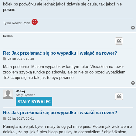
kółek po podwórku ale jednak jakoś dziwnie się czuje, tak jakoś nie
pewnie.
Tylko Rower Panie
Redzio
Re: Jak przełamać się po wypadku i wsiąść na rower?
P
26 lut 2017, 19:48
o
s
Mam podobnie. Miałem wypadek w tamtym roku. Wsiadłem na rower
t
zrobiłem szybką rundkę po zdrowiu, ale to nie to co przed wypadkiem.
Też czuje się nie tak jak to być powinno.
Witboj
Stały Bywalec
Re: Jak przełamać się po wypadku i wsiąść na rower?
P
26 lut 2017, 20:01
o
s
Pamiętam, że jak byłem mały to ugryzł mnie pies. Potem jak widziałem z
t
daleka , że np. jakiś pies biega po ulicy to obchodziłem / objeżdżałem,