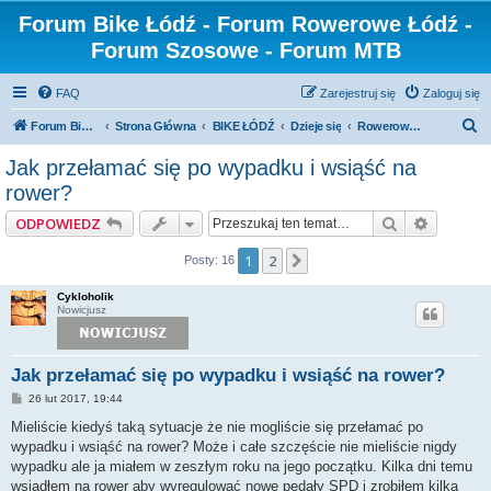
Forum Bike Łódź - Forum Rowerowe Łódź -
Forum Szosowe - Forum MTB
FAQ
Zarejestruj się
Zaloguj się
S
Forum Bike Łódź - Forum Rowerowe Łódź - Forum Szosowe - Forum MTB
Strona Główna
BIKE ŁÓDŹ
Dzieje się
Rowerowe Wypadki
z
Jak przełamać się po wypadku i wsiąść na
u
rower?
k
Szukaj
Wyszuki
ODPOWIEDZ
a
j
1
2
Następna
Posty: 16
Cykloholik
Nowicjusz
Jak przełamać się po wypadku i wsiąść na rower?
P
26 lut 2017, 19:44
o
s
Mieliście kiedyś taką sytuacje że nie mogliście się przełamać po
t
wypadku i wsiąść na rower? Może i całe szczęście nie mieliście nigdy
wypadku ale ja miałem w zeszłym roku na jego początku. Kilka dni temu
wsiadłem na rower aby wyregulować nowe pedały SPD i zrobiłem kilka