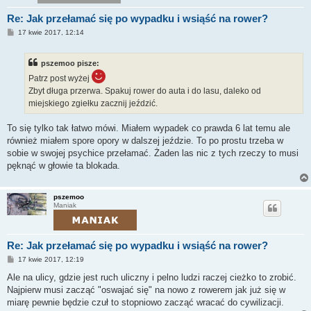
Re: Jak przełamać się po wypadku i wsiąść na rower?
P
17 kwie 2017, 12:14
o
s
t
pszemoo pisze:
Patrz post wyżej
Zbyt długa przerwa. Spakuj rower do auta i do lasu, daleko od
miejskiego zgiełku zacznij jeździć.
To się tylko tak łatwo mówi. Miałem wypadek co prawda 6 lat temu ale
również miałem spore opory w dalszej jeździe. To po prostu trzeba w
sobie w swojej psychice przełamać. Żaden las nic z tych rzeczy to musi
pęknąć w głowie ta blokada.
pszemoo
Maniak
Re: Jak przełamać się po wypadku i wsiąść na rower?
P
17 kwie 2017, 12:19
o
s
Ale na ulicy, gdzie jest ruch uliczny i pelno ludzi raczej cieżko to zrobić.
t
Najpierw musi zacząć "oswajać się" na nowo z rowerem jak już się w
miarę pewnie będzie czuł to stopniowo zacząć wracać do cywilizacji.