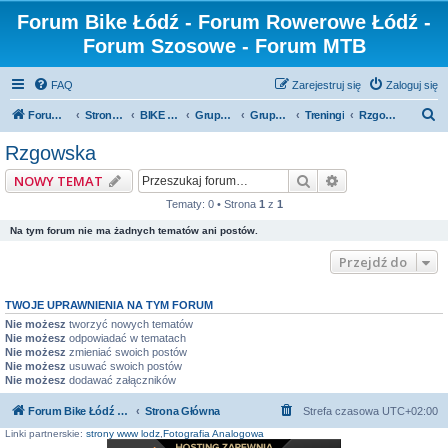
Forum Bike Łódź - Forum Rowerowe Łódź -
Forum Szosowe - Forum MTB
FAQ
Zarejestruj się
Zaloguj się
S
Forum Bike Łódź - Forum Rowerowe Łódź - Forum Szosowe - Forum MTB
Strona Główna
BIKE ŁÓDŹ
Grupy rowerowe
Grupa Cyklomaniacy
Treningi
Rzgowska
z
Rzgowska
u
Szukaj
Wyszukiwanie z
NOWY TEMAT
k
Tematy: 0 • Strona
1
z
1
a
Na tym forum nie ma żadnych tematów ani postów.
j
Przejdź do
TWOJE UPRAWNIENIA NA TYM FORUM
Nie możesz
tworzyć nowych tematów
Nie możesz
odpowiadać w tematach
Nie możesz
zmieniać swoich postów
Nie możesz
usuwać swoich postów
Nie możesz
dodawać załączników
Forum Bike Łódź - Forum Rowerowe Łódź - Forum Szosowe - Forum MTB
Strona Główna
Strefa czasowa
UTC+02:00
Linki partnerskie:
strony www lodz
,
Fotografia Analogowa