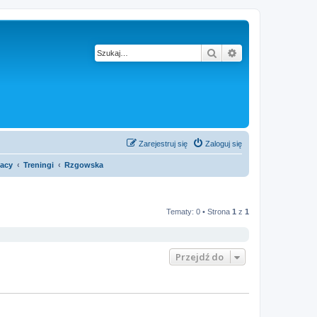
Szukaj
Wyszukiwanie z
Zarejestruj się
Zaloguj się
acy
Treningi
Rzgowska
Tematy: 0 • Strona
1
z
1
Przejdź do