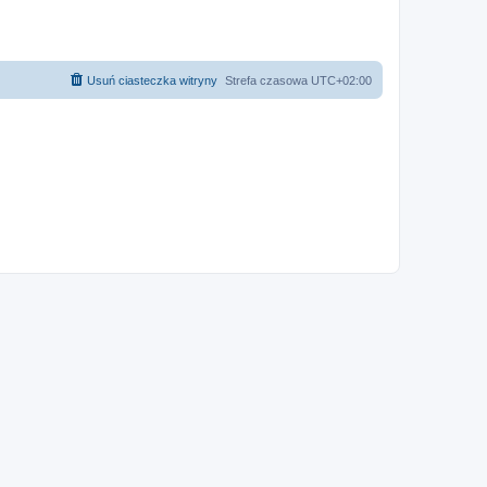
Usuń ciasteczka witryny
Strefa czasowa
UTC+02:00