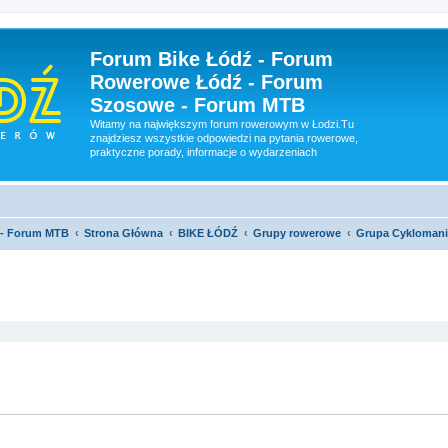
Forum Bike Łódź - Forum
Rowerowe Łódź - Forum
Szosowe - Forum MTB
Witamy na największym forum rowerowym w Łodzi.Tu
znajdziesz wszystkie odpowiedzi na pytania rowerowe,
praktyczne porady, informacje o wydarzeniach
 - Forum MTB
Strona Główna
BIKE ŁÓDŹ
Grupy rowerowe
Grupa Cyklomani
szukiwanie zaawansowane