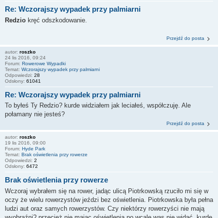
Re: Wczorajszy wypadek przy palmiarni
Redzio
kręć odszkodowanie.
Przejdź do posta
autor:
roszko
24 lis 2016, 09:24
Forum:
Rowerowe Wypadki
Temat:
Wczorajszy wypadek przy palmiarni
Odpowiedzi:
28
Odsłony:
61041
Re: Wczorajszy wypadek przy palmiarni
To byłeś Ty Redzio? kurde widziałem jak leciałeś, współczuję. Ale
połamany nie jesteś?
Przejdź do posta
autor:
roszko
19 lis 2016, 09:00
Forum:
Hyde Park
Temat:
Brak oświetlenia przy rowerze
Odpowiedzi:
2
Odsłony:
6472
Brak oświetlenia przy rowerze
Wczoraj wybrałem się na rower, jadąc ulicą Piotrkowską rzuciło mi się w
oczy że wielu rowerzystów jeździ bez oświetlenia. Piotrkowska była pełna
ludzi aut oraz samych rowerzystów. Czy niektórzy rowerzyści nie mają
wyobraźni? przecież nie mając oświetlenia no wcale was nie widać, kurde