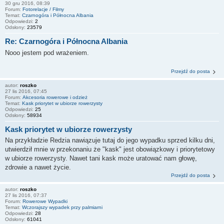
30 gru 2016, 08:39
Forum:
Fotorelacje / Filmy
Temat:
Czarnogóra i Północna Albania
Odpowiedzi:
2
Odsłony:
23579
Re: Czarnogóra i Północna Albania
Nooo jestem pod wrażeniem.
Przejdź do posta
autor:
roszko
27 lis 2016, 07:45
Forum:
Akcesoria rowerowe i odzież
Temat:
Kask priorytet w ubiorze rowerzysty
Odpowiedzi:
25
Odsłony:
58934
Kask priorytet w ubiorze rowerzysty
Na przykładzie Redzia nawiązuje tutaj do jego wypadku sprzed kilku dni,
utwierdził mnie w przekonaniu że "kask" jest obowiązkowy i priorytetowy
w ubiorze rowerzysty. Nawet tani kask może uratować nam głowę,
zdrowie a nawet życie.
Przejdź do posta
autor:
roszko
27 lis 2016, 07:37
Forum:
Rowerowe Wypadki
Temat:
Wczorajszy wypadek przy palmiarni
Odpowiedzi:
28
Odsłony:
61041