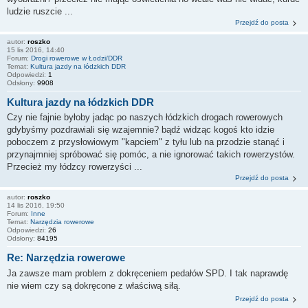
ludzie ruszcie ...
Przejdź do posta
autor:
roszko
15 lis 2016, 14:40
Forum:
Drogi rowerowe w Łodzi/DDR
Temat:
Kultura jazdy na łódzkich DDR
Odpowiedzi:
1
Odsłony:
9908
Kultura jazdy na łódzkich DDR
Czy nie fajnie byłoby jadąc po naszych łódzkich drogach rowerowych
gdybyśmy pozdrawiali się wzajemnie? bądź widząc kogoś kto idzie
poboczem z przysłowiowym "kapciem" z tyłu lub na przodzie stanąć i
przynajmniej spróbować się pomóc, a nie ignorować takich rowerzystów.
Przecież my łódzcy rowerzyści ...
Przejdź do posta
autor:
roszko
14 lis 2016, 19:50
Forum:
Inne
Temat:
Narzędzia rowerowe
Odpowiedzi:
26
Odsłony:
84195
Re: Narzędzia rowerowe
Ja zawsze mam problem z dokręceniem pedałów SPD. I tak naprawdę
nie wiem czy są dokręcone z właściwą siłą.
Przejdź do posta