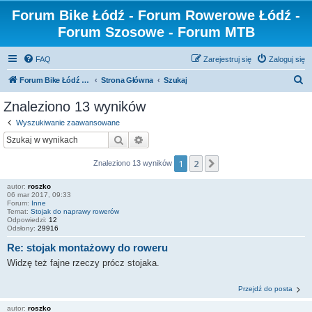
Forum Bike Łódź - Forum Rowerowe Łódź -
Forum Szosowe - Forum MTB
FAQ
Zarejestruj się
Zaloguj się
S
Forum Bike Łódź - Forum Rowerowe Łódź - Forum Szosowe - Forum MTB
Strona Główna
Szukaj
z
Znaleziono 13 wyników
u
Wyszukiwanie zaawansowane
k
Szukaj
Wyszukiwanie zaawansowane
a
1
2
Następna
Znaleziono 13 wyników
j
autor:
roszko
06 mar 2017, 09:33
Forum:
Inne
Temat:
Stojak do naprawy rowerów
Odpowiedzi:
12
Odsłony:
29916
Re: stojak montażowy do roweru
Widzę też fajne rzeczy prócz stojaka.
Przejdź do posta
autor:
roszko