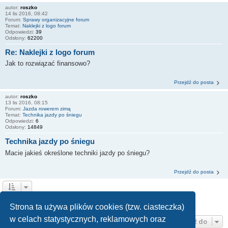
autor:
roszko
14 lis 2016, 08:42
Forum:
Sprawy organizacyjne forum
Temat:
Naklejki z logo forum
Odpowiedzi:
39
Odsłony:
62200
Re: Naklejki z logo forum
Jak to rozwiązać finansowo?
Przejdź do posta
autor:
roszko
13 lis 2016, 08:15
Forum:
Jazda rowerem zimą
Temat:
Technika jazdy po śniegu
Odpowiedzi:
6
Odsłony:
14849
Technika jazdy po śniegu
Macie jakieś określone techniki jazdy po śniegu?
Przejdź do posta
1
2
Następna
Znaleziono 13 wyników
Strona ta używa plików cookies (tzw. ciasteczka)
w celach statystycznych, reklamowych oraz
Przejdź do