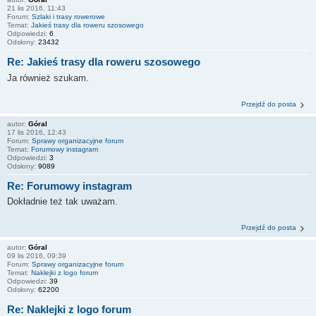
21 lis 2016, 11:43
Forum:
Szlaki i trasy rowerowe
Temat:
Jakieś trasy dla roweru szosowego
Odpowiedzi:
6
Odsłony:
23432
Re: Jakieś trasy dla roweru szosowego
Ja również szukam.
Przejdź do posta
autor:
Góral
17 lis 2016, 12:43
Forum:
Sprawy organizacyjne forum
Temat:
Forumowy instagram
Odpowiedzi:
3
Odsłony:
9089
Re: Forumowy instagram
Dokładnie też tak uważam.
Przejdź do posta
autor:
Góral
09 lis 2016, 09:39
Forum:
Sprawy organizacyjne forum
Temat:
Naklejki z logo forum
Odpowiedzi:
39
Odsłony:
62200
Re: Naklejki z logo forum