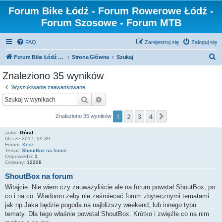
Forum Bike Łódź - Forum Rowerowe Łódź -
Forum Szosowe - Forum MTB
FAQ
Zarejestruj się
Zaloguj się
S
Forum Bike Łódź - Forum Rowerowe Łódź - Forum Szosowe - Forum MTB
Strona Główna
Szukaj
z
Znaleziono 35 wyników
u
Wyszukiwanie zaawansowane
k
Szukaj
Wyszukiwanie zaawansowane
a
1
2
3
4
Następna
Znaleziono 35 wyników
j
autor:
Góral
06 cze 2017, 09:39
Forum:
Kosz
Temat:
ShoutBox na forum
Odpowiedzi:
1
Odsłony:
12208
ShoutBox na forum
Witajcie. Nie wiem czy zauważyliście ale na forum powstał ShoutBox, po
co i na co. Wiadomo żeby nie zaśmiecać forum zbytecznymi tematami
jak np.Jaka będzie pogoda na najbliższy weekend, lub innego typu
tematy. Dla tego właśnie powstał ShoutBox. Krótko i zwięźle co na nim