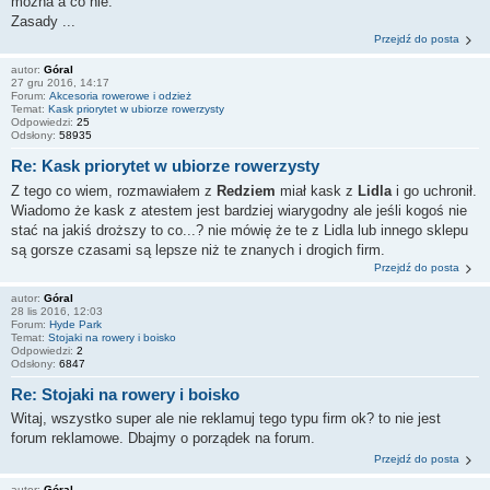
można a co nie.
Zasady ...
Przejdź do posta
autor:
Góral
27 gru 2016, 14:17
Forum:
Akcesoria rowerowe i odzież
Temat:
Kask priorytet w ubiorze rowerzysty
Odpowiedzi:
25
Odsłony:
58935
Re: Kask priorytet w ubiorze rowerzysty
Z tego co wiem, rozmawiałem z
Redziem
miał kask z
Lidla
i go uchronił.
Wiadomo że kask z atestem jest bardziej wiarygodny ale jeśli kogoś nie
stać na jakiś droższy to co...? nie mówię że te z Lidla lub innego sklepu
są gorsze czasami są lepsze niż te znanych i drogich firm.
Przejdź do posta
autor:
Góral
28 lis 2016, 12:03
Forum:
Hyde Park
Temat:
Stojaki na rowery i boisko
Odpowiedzi:
2
Odsłony:
6847
Re: Stojaki na rowery i boisko
Witaj, wszystko super ale nie reklamuj tego typu firm ok? to nie jest
forum reklamowe. Dbajmy o porządek na forum.
Przejdź do posta
autor:
Góral