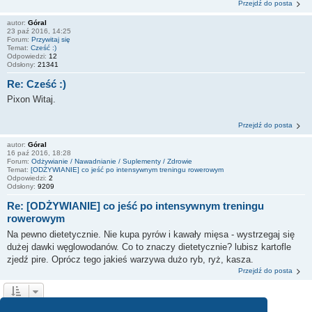
Przejdź do posta
autor:
Góral
23 paź 2016, 14:25
Forum:
Przywitaj się
Temat:
Cześć :)
Odpowiedzi:
12
Odsłony:
21341
Re: Cześć :)
Pixon Witaj.
Przejdź do posta
autor:
Góral
16 paź 2016, 18:28
Forum:
Odżywianie / Nawadnianie / Suplementy / Zdrowie
Temat:
[ODŻYWIANIE] co jeść po intensywnym treningu rowerowym
Odpowiedzi:
2
Odsłony:
9209
Re: [ODŻYWIANIE] co jeść po intensywnym treningu
rowerowym
Na pewno dietetycznie. Nie kupa pyrów i kawały mięsa - wystrzegaj się
dużej dawki węglowodanów. Co to znaczy dietetycznie? lubisz kartofle
zjedź pire. Oprócz tego jakieś warzywa dużo ryb, ryż, kasza.
Przejdź do posta
1
2
3
4
Następna
Znaleziono 35 wyników