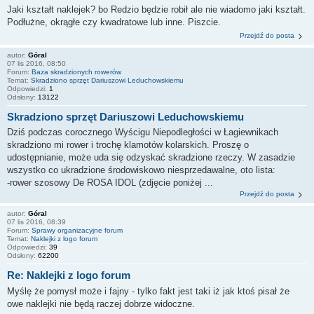
Jaki kształt naklejek? bo Redzio będzie robił ale nie wiadomo jaki kształt.
Podłużne, okrągłe czy kwadratowe lub inne. Piszcie.
Przejdź do posta
autor:
Góral
07 lis 2016, 08:50
Forum:
Baza skradzionych rowerów
Temat:
Skradziono sprzęt Dariuszowi Leduchowskiemu
Odpowiedzi:
1
Odsłony:
13122
Skradziono sprzęt Dariuszowi Leduchowskiemu
Dziś podczas corocznego Wyścigu Niepodległości w Łagiewnikach
skradziono mi rower i trochę klamotów kolarskich. Proszę o
udostępnianie, może uda się odzyskać skradzione rzeczy. W zasadzie
wszystko co ukradzione środowiskowo niesprzedawalne, oto lista:
-rower szosowy De ROSA IDOL (zdjęcie poniżej ...
Przejdź do posta
autor:
Góral
07 lis 2016, 08:39
Forum:
Sprawy organizacyjne forum
Temat:
Naklejki z logo forum
Odpowiedzi:
39
Odsłony:
62200
Re: Naklejki z logo forum
Myślę że pomysł może i fajny - tylko fakt jest taki iż jak ktoś pisał że
owe naklejki nie będą raczej dobrze widoczne.