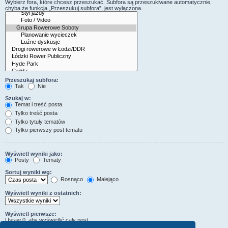
Wybierz fora, które chcesz przeszukać. Subfora są przeszukiwane automatycznie,
chyba że funkcja „Przeszukuj subfora”, jest wyłączona.
Przeszukaj subfora:
Tak
Nie
Szukaj w:
Temat i treść posta
Tylko treść posta
Tylko tytuły tematów
Tylko pierwszy post tematu
Wyświetl wyniki jako:
Posty
Tematy
Sortuj wyniki wg:
Rosnąco
Malejąco
Wyświetl wyniki z ostatnich:
Wyświetl pierwsze:
Ustaw 0, aby wyświetlić cały post.
znaków w poście