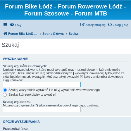
Forum Bike Łódź - Forum Rowerowe Łódź -
Forum Szosowe - Forum MTB
FAQ
Zarejestruj się
Zaloguj się
Forum Bike Łódź - Forum Rowerowe Łódź - Forum Szosowe - Forum MTB
Strona Główna
Szukaj
Szukaj
WYSZUKIWANIE
Szukaj wg słów kluczowych:
Umieść
+
przed słowem, które musi wystąpić oraz
-
przed słowem, które nie może
wystąpić. Jeśli umieścisz listę słów oddzielonych
|
wewnątrz nawiasów, tylko jedno ze
słów będzie musiało wystąpić. Możesz użyć gwiazdki (*) jako zamiennika dowolnego
ciągu znaków.
Szukaj wszystkich wyrażeń lub użyj wyrażenia wprowadzonego
Szukaj któregokolwiek z wyrażeń
Szukaj wg autora:
Można użyć gwiazdki (*) jako zamiennika dowolnego ciągu znaków.
OPCJE WYSZUKIWANIA
Przeszukaj fora: