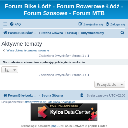
Forum Bike Łódź - Forum Rowerowe Łódź -
Forum Szosowe - Forum MTB
FAQ
Zarejestruj się
Zaloguj się
S
Forum Bike Łódź - Forum Rowerowe Łódź - Forum Szosowe - Forum MTB
Strona Główna
Szukaj
Aktywne tematy
z
Aktywne tematy
u
Wyszukiwanie zaawansowane
k
Znaleziono 0 wyników • Strona
1
z
1
a
Nie znaleziono elementów spełniających kryteria szukania.
j
Znaleziono 0 wyników • Strona
1
z
1
Przejdź do
Forum Bike Łódź - Forum Rowerowe Łódź - Forum Szosowe - Forum MTB
Strona Główna
Strefa czasowa
UTC+02:00
Linki partnerskie:
strony www lodz
,
Fotografia Analogowa
Technologię dostarcza
phpBB
® Forum Software © phpBB Limited