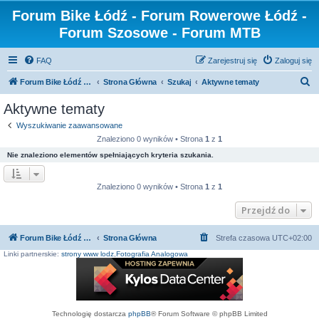
Forum Bike Łódź - Forum Rowerowe Łódź -
Forum Szosowe - Forum MTB
FAQ
Zarejestruj się
Zaloguj się
S
Forum Bike Łódź - Forum Rowerowe Łódź - Forum Szosowe - Forum MTB
Strona Główna
Szukaj
Aktywne tematy
z
Aktywne tematy
u
Wyszukiwanie zaawansowane
k
Znaleziono 0 wyników • Strona
1
z
1
a
Nie znaleziono elementów spełniających kryteria szukania.
j
Znaleziono 0 wyników • Strona
1
z
1
Przejdź do
Forum Bike Łódź - Forum Rowerowe Łódź - Forum Szosowe - Forum MTB
Strona Główna
Strefa czasowa
UTC+02:00
Linki partnerskie:
strony www lodz
,
Fotografia Analogowa
Technologię dostarcza
phpBB
® Forum Software © phpBB Limited