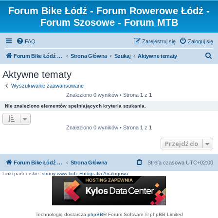
Forum Bike Łódź - Forum Rowerowe Łódź -
Forum Szosowe - Forum MTB
FAQ
Zarejestruj się
Zaloguj się
S
Forum Bike Łódź - Forum Rowerowe Łódź - Forum Szosowe - Forum MTB
Strona Główna
Szukaj
Aktywne tematy
z
Aktywne tematy
u
Wyszukiwanie zaawansowane
k
Znaleziono 0 wyników • Strona
1
z
1
a
Nie znaleziono elementów spełniających kryteria szukania.
j
Znaleziono 0 wyników • Strona
1
z
1
Przejdź do
Forum Bike Łódź - Forum Rowerowe Łódź - Forum Szosowe - Forum MTB
Strona Główna
Strefa czasowa
UTC+02:00
Linki partnerskie:
strony www lodz
,
Fotografia Analogowa
Technologię dostarcza
phpBB
® Forum Software © phpBB Limited