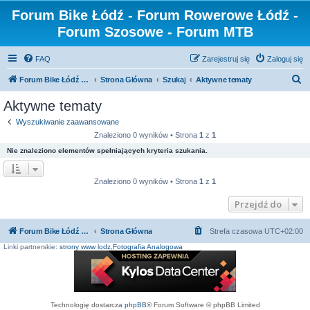
Forum Bike Łódź - Forum Rowerowe Łódź -
Forum Szosowe - Forum MTB
FAQ
Zarejestruj się
Zaloguj się
S
Forum Bike Łódź - Forum Rowerowe Łódź - Forum Szosowe - Forum MTB
Strona Główna
Szukaj
Aktywne tematy
z
Aktywne tematy
u
Wyszukiwanie zaawansowane
k
Znaleziono 0 wyników • Strona
1
z
1
a
Nie znaleziono elementów spełniających kryteria szukania.
j
Znaleziono 0 wyników • Strona
1
z
1
Przejdź do
Forum Bike Łódź - Forum Rowerowe Łódź - Forum Szosowe - Forum MTB
Strona Główna
Strefa czasowa
UTC+02:00
Linki partnerskie:
strony www lodz
,
Fotografia Analogowa
Technologię dostarcza
phpBB
® Forum Software © phpBB Limited