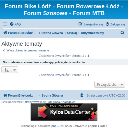
Forum Bike Łódź - Forum Rowerowe Łódź -
Forum Szosowe - Forum MTB
FAQ
Zarejestruj się
Zaloguj się
S
Forum Bike Łódź - Forum Rowerowe Łódź - Forum Szosowe - Forum MTB
Strona Główna
Szukaj
Aktywne tematy
z
Aktywne tematy
u
Wyszukiwanie zaawansowane
k
Znaleziono 0 wyników • Strona
1
z
1
a
Nie znaleziono elementów spełniających kryteria szukania.
j
Znaleziono 0 wyników • Strona
1
z
1
Przejdź do
Forum Bike Łódź - Forum Rowerowe Łódź - Forum Szosowe - Forum MTB
Strona Główna
Strefa czasowa
UTC+02:00
Linki partnerskie:
strony www lodz
,
Fotografia Analogowa
Technologię dostarcza
phpBB
® Forum Software © phpBB Limited