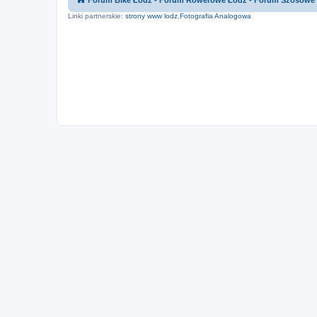
Forum Bike Łódź - Forum Rowerowe Łódź - Forum Szosowe
Linki partnerskie:
strony www lodz
,
Fotografia Analogowa