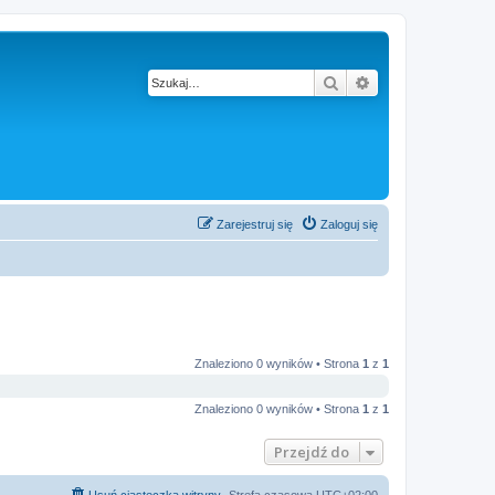
Szukaj
Wyszukiwanie z
Zarejestruj się
Zaloguj się
Znaleziono 0 wyników • Strona
1
z
1
Znaleziono 0 wyników • Strona
1
z
1
Przejdź do