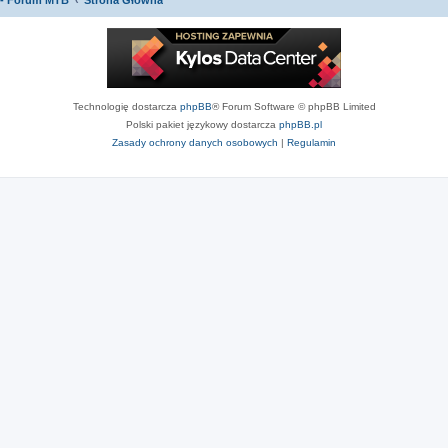
 - Forum MTB
Strona Główna
Technologię dostarcza
phpBB
® Forum Software © phpBB Limited
Polski pakiet językowy dostarcza
phpBB.pl
Zasady ochrony danych osobowych
|
Regulamin