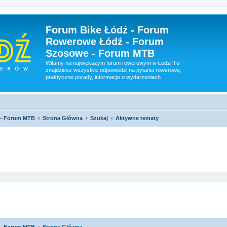
Forum Bike Łódź - Forum
Rowerowe Łódź - Forum
Szosowe - Forum MTB
Witamy na największym forum rowerowym w Łodzi.Tu
znajdziesz wszystkie odpowiedzi na pytania rowerowe,
praktyczne porady, informacje o wydarzeniach
 - Forum MTB
Strona Główna
Szukaj
Aktywne tematy