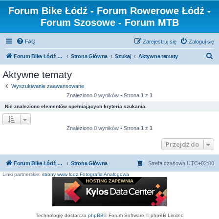
Forum Bike Łódź - Forum Rowerowe Łódź -
Forum Szosowe - Forum MTB
FAQ
Zarejestruj się
Zaloguj się
S
Forum Bike Łódź - Forum Rowerowe Łódź - Forum Szosowe - Forum MTB
Strona Główna
Szukaj
Aktywne tematy
z
Aktywne tematy
u
Wyszukiwanie zaawansowane
k
Znaleziono 0 wyników • Strona
1
z
1
a
Nie znaleziono elementów spełniających kryteria szukania.
j
Znaleziono 0 wyników • Strona
1
z
1
Przejdź do
Forum Bike Łódź - Forum Rowerowe Łódź - Forum Szosowe - Forum MTB
Strona Główna
Strefa czasowa
UTC+02:00
Linki partnerskie:
strony www lodz
,
Fotografia Analogowa
Technologię dostarcza
phpBB
® Forum Software © phpBB Limited