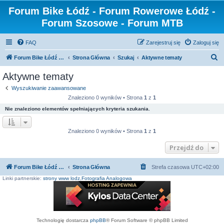
Forum Bike Łódź - Forum Rowerowe Łódź -
Forum Szosowe - Forum MTB
FAQ
Zarejestruj się
Zaloguj się
S
Forum Bike Łódź - Forum Rowerowe Łódź - Forum Szosowe - Forum MTB
Strona Główna
Szukaj
Aktywne tematy
z
Aktywne tematy
u
Wyszukiwanie zaawansowane
k
Znaleziono 0 wyników • Strona
1
z
1
a
Nie znaleziono elementów spełniających kryteria szukania.
j
Znaleziono 0 wyników • Strona
1
z
1
Przejdź do
Forum Bike Łódź - Forum Rowerowe Łódź - Forum Szosowe - Forum MTB
Strona Główna
Strefa czasowa
UTC+02:00
Linki partnerskie:
strony www lodz
,
Fotografia Analogowa
Technologię dostarcza
phpBB
® Forum Software © phpBB Limited