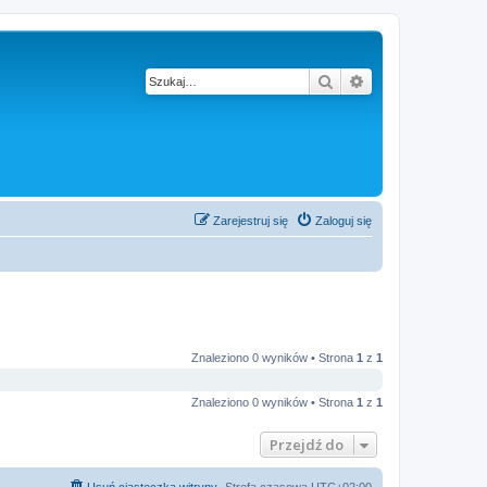
Szukaj
Wyszukiwanie z
Zarejestruj się
Zaloguj się
Znaleziono 0 wyników • Strona
1
z
1
Znaleziono 0 wyników • Strona
1
z
1
Przejdź do