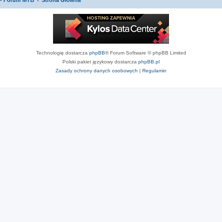
 - Forum MTB
Strona Główna
Technologię dostarcza
phpBB
® Forum Software © phpBB Limited
Polski pakiet językowy dostarcza
phpBB.pl
Zasady ochrony danych osobowych
|
Regulamin