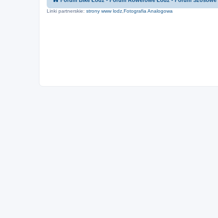
Forum Bike Łódź - Forum Rowerowe Łódź - Forum Szosowe
Linki partnerskie:
strony www lodz
,
Fotografia Analogowa