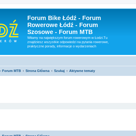
Forum Bike Łódź - Forum
Rowerowe Łódź - Forum
Szosowe - Forum MTB
Witamy na największym forum rowerowym w Łodzi.Tu
znajdziesz wszystkie odpowiedzi na pytania rowerowe,
praktyczne porady, informacje o wydarzeniach
 - Forum MTB
Strona Główna
Szukaj
Aktywne tematy