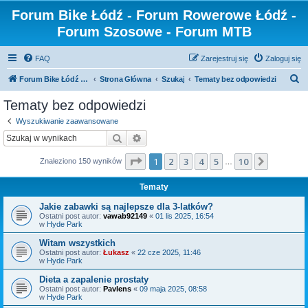
Forum Bike Łódź - Forum Rowerowe Łódź -
Forum Szosowe - Forum MTB
FAQ
Zarejestruj się
Zaloguj się
S
Forum Bike Łódź - Forum Rowerowe Łódź - Forum Szosowe - Forum MTB
Strona Główna
Szukaj
Tematy bez odpowiedzi
z
Tematy bez odpowiedzi
u
Wyszukiwanie zaawansowane
k
Szukaj
Wyszukiwanie zaawansowane
a
Strona
1
z
10
1
2
3
4
5
10
Następn
Znaleziono 150 wyników
j
…
Tematy
Jakie zabawki są najlepsze dla 3-latków?
Ostatni post autor:
vawab92149
«
01 lis 2025, 16:54
w
Hyde Park
Witam wszystkich
Ostatni post autor:
Łukasz
«
22 cze 2025, 11:46
w
Hyde Park
Dieta a zapalenie prostaty
Ostatni post autor:
Pavlens
«
09 maja 2025, 08:58
w
Hyde Park