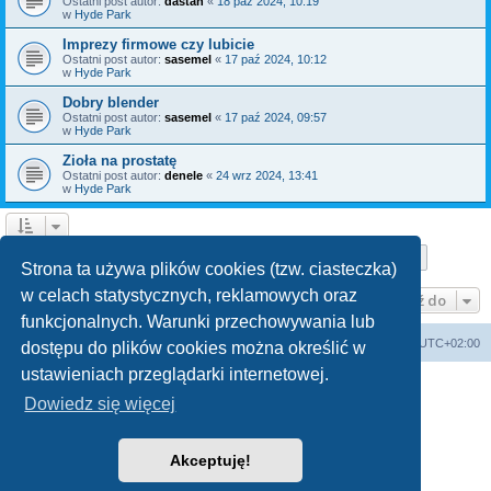
Ostatni post autor:
dastan
«
18 paź 2024, 10:19
w
Hyde Park
Imprezy firmowe czy lubicie
Ostatni post autor:
sasemel
«
17 paź 2024, 10:12
w
Hyde Park
Dobry blender
Ostatni post autor:
sasemel
«
17 paź 2024, 09:57
w
Hyde Park
Zioła na prostatę
Ostatni post autor:
denele
«
24 wrz 2024, 13:41
w
Hyde Park
Strona
1
z
10
1
2
3
4
5
10
Następn
Znaleziono 150 wyników
…
Strona ta używa plików cookies (tzw. ciasteczka)
w celach statystycznych, reklamowych oraz
Przejdź do
funkcjonalnych. Warunki przechowywania lub
Forum Bike Łódź - Forum Rowerowe Łódź - Forum Szosowe - Forum MTB
Strona Główna
Strefa czasowa
UTC+02:00
dostępu do plików cookies można określić w
Linki partnerskie:
strony www lodz
,
Fotografia Analogowa
ustawieniach przeglądarki internetowej.
Dowiedz się więcej
Akceptuję!
Technologię dostarcza
phpBB
® Forum Software © phpBB Limited
Polski pakiet językowy dostarcza
phpBB.pl