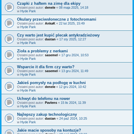
Czapki z haftem na zimę dla ekipy
Ostatni post autor:
denele
«
08 maja 2025, 14:18
w
Hyde Park
Okulary przeciwsłoneczne z fotochromami
Ostatni post autor:
AnkaK
«
22 lut 2025, 15:49
w
Hyde Park
Czy warto jest kupić plecak antykradzieżowy
Ostatni post autor:
dastan
«
17 sty 2025, 12:27
w
Hyde Park
Zioła a problemy z nerkami
Ostatni post autor:
sasemel
«
17 gru 2024, 10:53
w
Hyde Park
Wsparcie it dla firm czy warto?
Ostatni post autor:
sasemel
«
13 gru 2024, 11:49
w
Hyde Park
Jakieś pomysły na podłogę w kuchni
Ostatni post autor:
denele
«
12 gru 2024, 10:42
w
Hyde Park
Uchwyt do telefonu na rower
Ostatni post autor:
Pavlens
«
15 lis 2024, 11:39
w
Hyde Park
Najlepszy zakup technologiczny
Ostatni post autor:
dastan
«
24 paź 2024, 10:25
w
Hyde Park
Jakie macie sposoby na kontuzje?