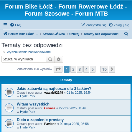
Forum Bike Łódź - Forum Rowerowe Łódź -
Forum Szosowe - Forum MTB
FAQ
Zarejestruj się
Zaloguj się
S
Forum Bike Łódź - Forum Rowerowe Łódź - Forum Szosowe - Forum MTB
Strona Główna
Szukaj
Tematy bez odpowiedzi
z
Tematy bez odpowiedzi
u
Wyszukiwanie zaawansowane
k
Szukaj
Wyszukiwanie zaawansowane
a
Strona
1
z
10
1
2
3
4
5
10
Następn
Znaleziono 150 wyników
j
…
Tematy
Jakie zabawki są najlepsze dla 3-latków?
Ostatni post autor:
vawab92149
«
01 lis 2025, 16:54
w
Hyde Park
Witam wszystkich
Ostatni post autor:
Łukasz
«
22 cze 2025, 11:46
w
Hyde Park
Dieta a zapalenie prostaty
Ostatni post autor:
Pavlens
«
09 maja 2025, 08:58
w
Hyde Park