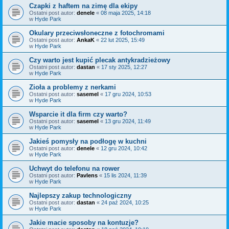
Czapki z haftem na zimę dla ekipy
Ostatni post autor:
denele
«
08 maja 2025, 14:18
w
Hyde Park
Okulary przeciwsłoneczne z fotochromami
Ostatni post autor:
AnkaK
«
22 lut 2025, 15:49
w
Hyde Park
Czy warto jest kupić plecak antykradzieżowy
Ostatni post autor:
dastan
«
17 sty 2025, 12:27
w
Hyde Park
Zioła a problemy z nerkami
Ostatni post autor:
sasemel
«
17 gru 2024, 10:53
w
Hyde Park
Wsparcie it dla firm czy warto?
Ostatni post autor:
sasemel
«
13 gru 2024, 11:49
w
Hyde Park
Jakieś pomysły na podłogę w kuchni
Ostatni post autor:
denele
«
12 gru 2024, 10:42
w
Hyde Park
Uchwyt do telefonu na rower
Ostatni post autor:
Pavlens
«
15 lis 2024, 11:39
w
Hyde Park
Najlepszy zakup technologiczny
Ostatni post autor:
dastan
«
24 paź 2024, 10:25
w
Hyde Park
Jakie macie sposoby na kontuzje?