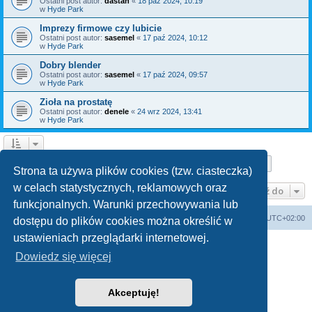
Ostatni post autor:
dastan
«
18 paź 2024, 10:19
w
Hyde Park
Imprezy firmowe czy lubicie
Ostatni post autor:
sasemel
«
17 paź 2024, 10:12
w
Hyde Park
Dobry blender
Ostatni post autor:
sasemel
«
17 paź 2024, 09:57
w
Hyde Park
Zioła na prostatę
Ostatni post autor:
denele
«
24 wrz 2024, 13:41
w
Hyde Park
Strona
1
z
10
1
2
3
4
5
10
Następn
Znaleziono 150 wyników
…
Strona ta używa plików cookies (tzw. ciasteczka)
w celach statystycznych, reklamowych oraz
Przejdź do
funkcjonalnych. Warunki przechowywania lub
Forum Bike Łódź - Forum Rowerowe Łódź - Forum Szosowe - Forum MTB
Strona Główna
Strefa czasowa
UTC+02:00
dostępu do plików cookies można określić w
Linki partnerskie:
strony www lodz
,
Fotografia Analogowa
ustawieniach przeglądarki internetowej.
Dowiedz się więcej
Akceptuję!
Technologię dostarcza
phpBB
® Forum Software © phpBB Limited
Polski pakiet językowy dostarcza
phpBB.pl