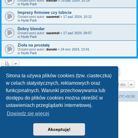
Ostatni post autor:
dastan
«
18 paź 2024, 10:19
w
Hyde Park
Imprezy firmowe czy lubicie
Ostatni post autor:
sasemel
«
17 paź 2024, 10:12
w
Hyde Park
Dobry blender
Ostatni post autor:
sasemel
«
17 paź 2024, 09:57
w
Hyde Park
Zioła na prostatę
Ostatni post autor:
denele
«
24 wrz 2024, 13:41
w
Hyde Park
Strona
1
z
10
1
2
3
4
5
10
Następn
Znaleziono 150 wyników
…
Strona ta używa plików cookies (tzw. ciasteczka)
w celach statystycznych, reklamowych oraz
Przejdź do
funkcjonalnych. Warunki przechowywania lub
Forum Bike Łódź - Forum Rowerowe Łódź - Forum Szosowe - Forum MTB
Strona Główna
Strefa czasowa
UTC+02:00
dostępu do plików cookies można określić w
Linki partnerskie:
strony www lodz
,
Fotografia Analogowa
ustawieniach przeglądarki internetowej.
Dowiedz się więcej
Akceptuję!
Technologię dostarcza
phpBB
® Forum Software © phpBB Limited
Polski pakiet językowy dostarcza
phpBB.pl