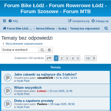
Forum Bike Łódź - Forum Rowerowe Łódź -
Forum Szosowe - Forum MTB
FAQ
Zarejestruj się
Zaloguj się
S
Forum Bike Łódź - Forum Rowerowe Łódź - Forum Szosowe - Forum MTB
Strona Główna
Szukaj
Tematy bez odpowiedzi
z
Tematy bez odpowiedzi
u
Wyszukiwanie zaawansowane
k
Szukaj
Wyszukiwanie zaawansowane
a
Strona
1
z
10
1
2
3
4
5
10
Następn
Znaleziono 150 wyników
j
…
Tematy
Jakie zabawki są najlepsze dla 3-latków?
Ostatni post autor:
vawab92149
«
01 lis 2025, 16:54
w
Hyde Park
Witam wszystkich
Ostatni post autor:
Łukasz
«
22 cze 2025, 11:46
w
Hyde Park
Dieta a zapalenie prostaty
Ostatni post autor:
Pavlens
«
09 maja 2025, 08:58
w
Hyde Park