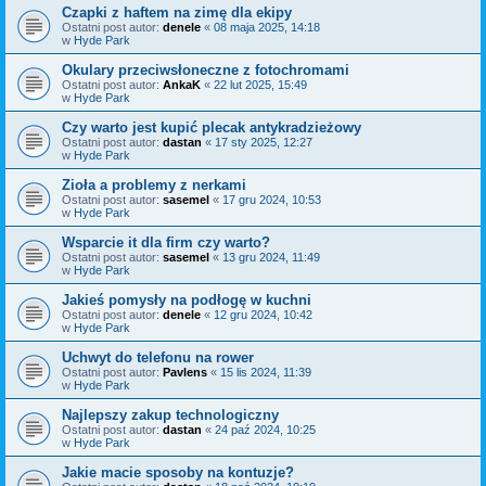
Czapki z haftem na zimę dla ekipy
Ostatni post autor:
denele
«
08 maja 2025, 14:18
w
Hyde Park
Okulary przeciwsłoneczne z fotochromami
Ostatni post autor:
AnkaK
«
22 lut 2025, 15:49
w
Hyde Park
Czy warto jest kupić plecak antykradzieżowy
Ostatni post autor:
dastan
«
17 sty 2025, 12:27
w
Hyde Park
Zioła a problemy z nerkami
Ostatni post autor:
sasemel
«
17 gru 2024, 10:53
w
Hyde Park
Wsparcie it dla firm czy warto?
Ostatni post autor:
sasemel
«
13 gru 2024, 11:49
w
Hyde Park
Jakieś pomysły na podłogę w kuchni
Ostatni post autor:
denele
«
12 gru 2024, 10:42
w
Hyde Park
Uchwyt do telefonu na rower
Ostatni post autor:
Pavlens
«
15 lis 2024, 11:39
w
Hyde Park
Najlepszy zakup technologiczny
Ostatni post autor:
dastan
«
24 paź 2024, 10:25
w
Hyde Park
Jakie macie sposoby na kontuzje?