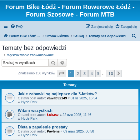
Forum Bike Łódź - Forum Rowerowe Łódź -
Forum Szosowe - Forum MTB
FAQ
Zarejestruj się
Zaloguj się
S
Forum Bike Łódź - Forum Rowerowe Łódź - Forum Szosowe - Forum MTB
Strona Główna
Szukaj
Tematy bez odpowiedzi
z
Tematy bez odpowiedzi
u
Wyszukiwanie zaawansowane
k
Szukaj
Wyszukiwanie zaawansowane
a
Strona
1
z
10
1
2
3
4
5
10
Następn
Znaleziono 150 wyników
j
…
Tematy
Jakie zabawki są najlepsze dla 3-latków?
Ostatni post autor:
vawab92149
«
01 lis 2025, 16:54
w
Hyde Park
Witam wszystkich
Ostatni post autor:
Łukasz
«
22 cze 2025, 11:46
w
Hyde Park
Dieta a zapalenie prostaty
Ostatni post autor:
Pavlens
«
09 maja 2025, 08:58
w
Hyde Park