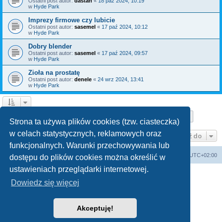
Ostatni post autor:
dastan
«
18 paź 2024, 10:19
w
Hyde Park
Imprezy firmowe czy lubicie
Ostatni post autor:
sasemel
«
17 paź 2024, 10:12
w
Hyde Park
Dobry blender
Ostatni post autor:
sasemel
«
17 paź 2024, 09:57
w
Hyde Park
Zioła na prostatę
Ostatni post autor:
denele
«
24 wrz 2024, 13:41
w
Hyde Park
Strona
1
z
10
1
2
3
4
5
10
Następn
Znaleziono 150 wyników
…
Strona ta używa plików cookies (tzw. ciasteczka)
w celach statystycznych, reklamowych oraz
Przejdź do
funkcjonalnych. Warunki przechowywania lub
Forum Bike Łódź - Forum Rowerowe Łódź - Forum Szosowe - Forum MTB
Strona Główna
Strefa czasowa
UTC+02:00
dostępu do plików cookies można określić w
Linki partnerskie:
strony www lodz
,
Fotografia Analogowa
ustawieniach przeglądarki internetowej.
Dowiedz się więcej
Akceptuję!
Technologię dostarcza
phpBB
® Forum Software © phpBB Limited
Polski pakiet językowy dostarcza
phpBB.pl