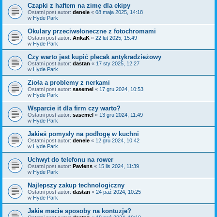
Czapki z haftem na zimę dla ekipy
Ostatni post autor:
denele
«
08 maja 2025, 14:18
w
Hyde Park
Okulary przeciwsłoneczne z fotochromami
Ostatni post autor:
AnkaK
«
22 lut 2025, 15:49
w
Hyde Park
Czy warto jest kupić plecak antykradzieżowy
Ostatni post autor:
dastan
«
17 sty 2025, 12:27
w
Hyde Park
Zioła a problemy z nerkami
Ostatni post autor:
sasemel
«
17 gru 2024, 10:53
w
Hyde Park
Wsparcie it dla firm czy warto?
Ostatni post autor:
sasemel
«
13 gru 2024, 11:49
w
Hyde Park
Jakieś pomysły na podłogę w kuchni
Ostatni post autor:
denele
«
12 gru 2024, 10:42
w
Hyde Park
Uchwyt do telefonu na rower
Ostatni post autor:
Pavlens
«
15 lis 2024, 11:39
w
Hyde Park
Najlepszy zakup technologiczny
Ostatni post autor:
dastan
«
24 paź 2024, 10:25
w
Hyde Park
Jakie macie sposoby na kontuzje?