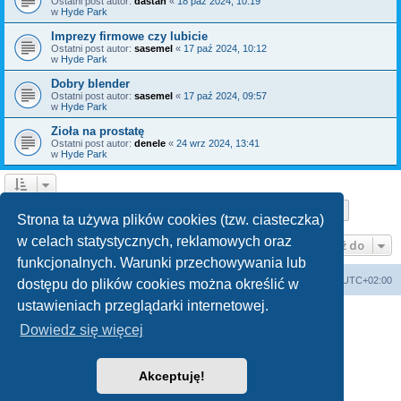
Ostatni post autor:
dastan
«
18 paź 2024, 10:19
w
Hyde Park
Imprezy firmowe czy lubicie
Ostatni post autor:
sasemel
«
17 paź 2024, 10:12
w
Hyde Park
Dobry blender
Ostatni post autor:
sasemel
«
17 paź 2024, 09:57
w
Hyde Park
Zioła na prostatę
Ostatni post autor:
denele
«
24 wrz 2024, 13:41
w
Hyde Park
Strona
1
z
10
1
2
3
4
5
10
Następn
Znaleziono 150 wyników
…
Strona ta używa plików cookies (tzw. ciasteczka)
w celach statystycznych, reklamowych oraz
Przejdź do
funkcjonalnych. Warunki przechowywania lub
Forum Bike Łódź - Forum Rowerowe Łódź - Forum Szosowe - Forum MTB
Strona Główna
Strefa czasowa
UTC+02:00
dostępu do plików cookies można określić w
Linki partnerskie:
strony www lodz
,
Fotografia Analogowa
ustawieniach przeglądarki internetowej.
Dowiedz się więcej
Akceptuję!
Technologię dostarcza
phpBB
® Forum Software © phpBB Limited
Polski pakiet językowy dostarcza
phpBB.pl