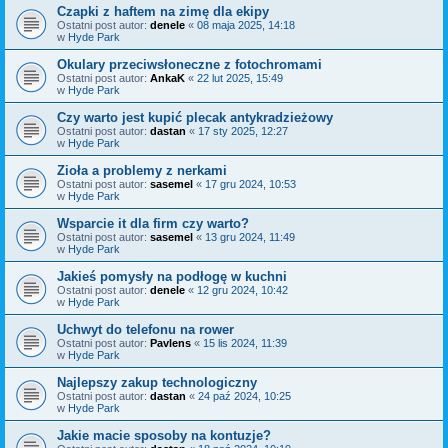
Czapki z haftem na zimę dla ekipy
Ostatni post autor:
denele
«
08 maja 2025, 14:18
w
Hyde Park
Okulary przeciwsłoneczne z fotochromami
Ostatni post autor:
AnkaK
«
22 lut 2025, 15:49
w
Hyde Park
Czy warto jest kupić plecak antykradzieżowy
Ostatni post autor:
dastan
«
17 sty 2025, 12:27
w
Hyde Park
Zioła a problemy z nerkami
Ostatni post autor:
sasemel
«
17 gru 2024, 10:53
w
Hyde Park
Wsparcie it dla firm czy warto?
Ostatni post autor:
sasemel
«
13 gru 2024, 11:49
w
Hyde Park
Jakieś pomysły na podłogę w kuchni
Ostatni post autor:
denele
«
12 gru 2024, 10:42
w
Hyde Park
Uchwyt do telefonu na rower
Ostatni post autor:
Pavlens
«
15 lis 2024, 11:39
w
Hyde Park
Najlepszy zakup technologiczny
Ostatni post autor:
dastan
«
24 paź 2024, 10:25
w
Hyde Park
Jakie macie sposoby na kontuzje?