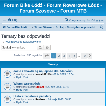
Forum Bike Łódź - Forum Rowerowe Łódź -
Forum Szosowe - Forum MTB
FAQ
Zarejestruj się
Zaloguj się
S
Forum Bike Łódź - Forum Rowerowe Łódź - Forum Szosowe - Forum MTB
Strona Główna
Szukaj
Tematy bez odpowiedzi
z
Tematy bez odpowiedzi
u
Wyszukiwanie zaawansowane
k
Szukaj
Wyszukiwanie zaawansowane
a
Strona
1
z
10
1
2
3
4
5
10
Następn
Znaleziono 150 wyników
j
…
Tematy
Jakie zabawki są najlepsze dla 3-latków?
Ostatni post autor:
vawab92149
«
01 lis 2025, 16:54
w
Hyde Park
Witam wszystkich
Ostatni post autor:
Łukasz
«
22 cze 2025, 11:46
w
Hyde Park
Dieta a zapalenie prostaty
Ostatni post autor:
Pavlens
«
09 maja 2025, 08:58
w
Hyde Park