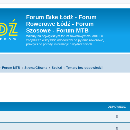
Forum Bike Łódź - Forum
Rowerowe Łódź - Forum
Szosowe - Forum MTB
Witamy na największym forum rowerowym w Łodzi.Tu
znajdziesz wszystkie odpowiedzi na pytania rowerowe,
praktyczne porady, informacje o wydarzeniach
 - Forum MTB
Strona Główna
Szukaj
Tematy bez odpowiedzi
sowane
ODPOWIEDZI
0
0