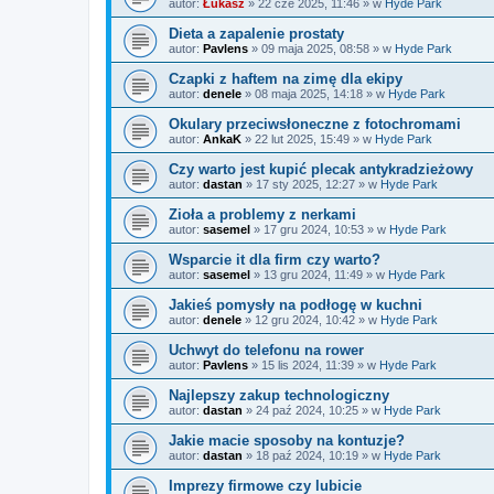
autor:
Łukasz
»
22 cze 2025, 11:46
» w
Hyde Park
Dieta a zapalenie prostaty
autor:
Pavlens
»
09 maja 2025, 08:58
» w
Hyde Park
Czapki z haftem na zimę dla ekipy
autor:
denele
»
08 maja 2025, 14:18
» w
Hyde Park
Okulary przeciwsłoneczne z fotochromami
autor:
AnkaK
»
22 lut 2025, 15:49
» w
Hyde Park
Czy warto jest kupić plecak antykradzieżowy
autor:
dastan
»
17 sty 2025, 12:27
» w
Hyde Park
Zioła a problemy z nerkami
autor:
sasemel
»
17 gru 2024, 10:53
» w
Hyde Park
Wsparcie it dla firm czy warto?
autor:
sasemel
»
13 gru 2024, 11:49
» w
Hyde Park
Jakieś pomysły na podłogę w kuchni
autor:
denele
»
12 gru 2024, 10:42
» w
Hyde Park
Uchwyt do telefonu na rower
autor:
Pavlens
»
15 lis 2024, 11:39
» w
Hyde Park
Najlepszy zakup technologiczny
autor:
dastan
»
24 paź 2024, 10:25
» w
Hyde Park
Jakie macie sposoby na kontuzje?
autor:
dastan
»
18 paź 2024, 10:19
» w
Hyde Park
Imprezy firmowe czy lubicie