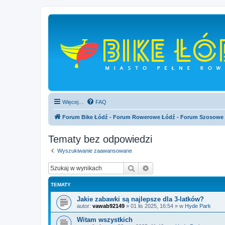
Więcej…
FAQ
Forum Bike Łódź - Forum Rowerowe Łódź - Forum Szosowe
Tematy bez odpowiedzi
Wyszukiwanie zaawansowane
Szukaj
Wyszukiwanie zaawan
TEMATY
Jakie zabawki są najlepsze dla 3-latków?
autor:
vawab92149
»
01 lis 2025, 16:54
» w
Hyde Park
Witam wszystkich