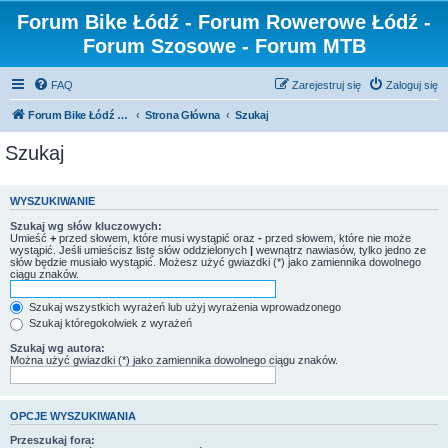
Forum Bike Łódź - Forum Rowerowe Łódź -
Forum Szosowe - Forum MTB
FAQ
Zarejestruj się
Zaloguj się
Forum Bike Łódź - Forum Rowerowe Łódź - Forum Szosowe - Forum MTB
Strona Główna
Szukaj
Szukaj
WYSZUKIWANIE
Szukaj wg słów kluczowych:
Umieść
+
przed słowem, które musi wystąpić oraz
-
przed słowem, które nie może
wystąpić. Jeśli umieścisz listę słów oddzielonych
|
wewnątrz nawiasów, tylko jedno ze
słów będzie musiało wystąpić. Możesz użyć gwiazdki (*) jako zamiennika dowolnego
ciągu znaków.
Szukaj wszystkich wyrażeń lub użyj wyrażenia wprowadzonego
Szukaj któregokolwiek z wyrażeń
Szukaj wg autora:
Można użyć gwiazdki (*) jako zamiennika dowolnego ciągu znaków.
OPCJE WYSZUKIWANIA
Przeszukaj fora: