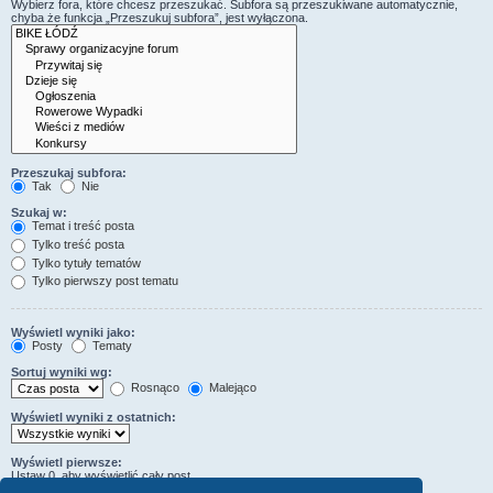
Wybierz fora, które chcesz przeszukać. Subfora są przeszukiwane automatycznie,
chyba że funkcja „Przeszukuj subfora”, jest wyłączona.
Przeszukaj subfora:
Tak
Nie
Szukaj w:
Temat i treść posta
Tylko treść posta
Tylko tytuły tematów
Tylko pierwszy post tematu
Wyświetl wyniki jako:
Posty
Tematy
Sortuj wyniki wg:
Rosnąco
Malejąco
Wyświetl wyniki z ostatnich:
Wyświetl pierwsze:
Ustaw 0, aby wyświetlić cały post.
znaków w poście