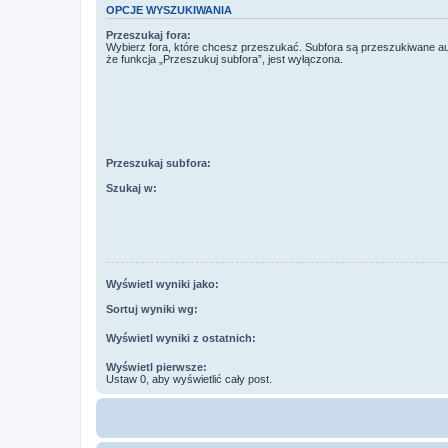
OPCJE WYSZUKIWANIA
Przeszukaj fora:
Wybierz fora, które chcesz przeszukać. Subfora są przeszukiwane a
że funkcja „Przeszukuj subfora”, jest wyłączona.
Przeszukaj subfora:
Szukaj w:
Wyświetl wyniki jako:
Sortuj wyniki wg:
Wyświetl wyniki z ostatnich:
Wyświetl pierwsze:
Ustaw 0, aby wyświetlić cały post.