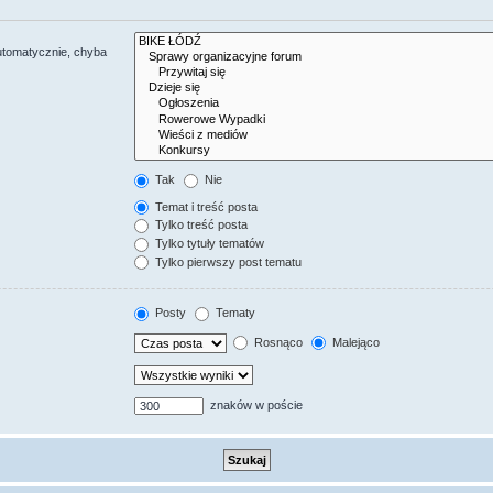
utomatycznie, chyba
Tak
Nie
Temat i treść posta
Tylko treść posta
Tylko tytuły tematów
Tylko pierwszy post tematu
Posty
Tematy
Rosnąco
Malejąco
znaków w poście