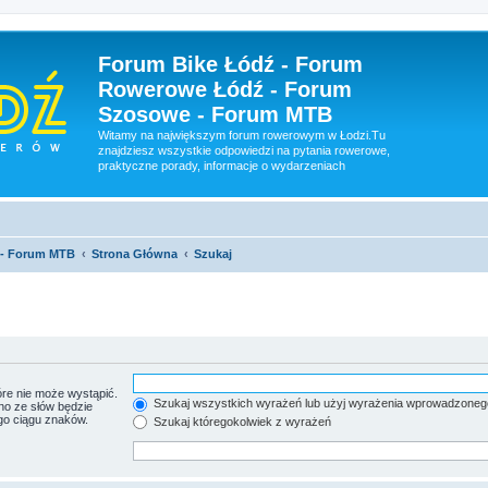
Forum Bike Łódź - Forum
Rowerowe Łódź - Forum
Szosowe - Forum MTB
Witamy na największym forum rowerowym w Łodzi.Tu
znajdziesz wszystkie odpowiedzi na pytania rowerowe,
praktyczne porady, informacje o wydarzeniach
 - Forum MTB
Strona Główna
Szukaj
re nie może wystąpić.
Szukaj wszystkich wyrażeń lub użyj wyrażenia wprowadzoneg
no ze słów będzie
go ciągu znaków.
Szukaj któregokolwiek z wyrażeń