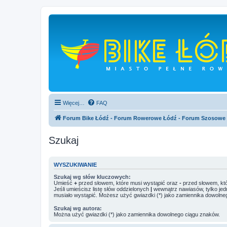
Więcej…
FAQ
Forum Bike Łódź - Forum Rowerowe Łódź - Forum Szosowe
Szukaj
WYSZUKIWANIE
Szukaj wg słów kluczowych:
Umieść
+
przed słowem, które musi wystąpić oraz
-
przed słowem, któ
Jeśli umieścisz listę słów oddzielonych
|
wewnątrz nawiasów, tylko jed
musiało wystąpić. Możesz użyć gwiazdki (*) jako zamiennika dowolne
Szukaj wg autora:
Można użyć gwiazdki (*) jako zamiennika dowolnego ciągu znaków.