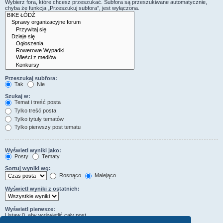
Wybierz fora, które chcesz przeszukać. Subfora są przeszukiwane automatycznie,
chyba że funkcja „Przeszukuj subfora”, jest wyłączona.
Przeszukaj subfora:
Tak
Nie
Szukaj w:
Temat i treść posta
Tylko treść posta
Tylko tytuły tematów
Tylko pierwszy post tematu
Wyświetl wyniki jako:
Posty
Tematy
Sortuj wyniki wg:
Rosnąco
Malejąco
Wyświetl wyniki z ostatnich:
Wyświetl pierwsze:
Ustaw 0, aby wyświetlić cały post.
znaków w poście