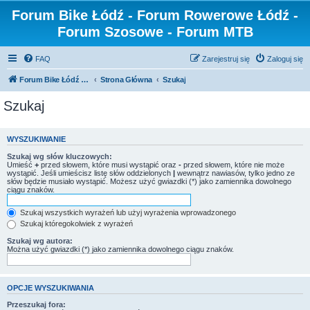
Forum Bike Łódź - Forum Rowerowe Łódź -
Forum Szosowe - Forum MTB
FAQ
Zarejestruj się
Zaloguj się
Forum Bike Łódź - Forum Rowerowe Łódź - Forum Szosowe - Forum MTB
Strona Główna
Szukaj
Szukaj
WYSZUKIWANIE
Szukaj wg słów kluczowych:
Umieść
+
przed słowem, które musi wystąpić oraz
-
przed słowem, które nie może
wystąpić. Jeśli umieścisz listę słów oddzielonych
|
wewnątrz nawiasów, tylko jedno ze
słów będzie musiało wystąpić. Możesz użyć gwiazdki (*) jako zamiennika dowolnego
ciągu znaków.
Szukaj wszystkich wyrażeń lub użyj wyrażenia wprowadzonego
Szukaj któregokolwiek z wyrażeń
Szukaj wg autora:
Można użyć gwiazdki (*) jako zamiennika dowolnego ciągu znaków.
OPCJE WYSZUKIWANIA
Przeszukaj fora: