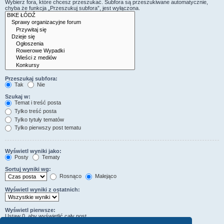
Wybierz fora, które chcesz przeszukać. Subfora są przeszukiwane automatycznie,
chyba że funkcja „Przeszukuj subfora”, jest wyłączona.
Przeszukaj subfora:
Tak
Nie
Szukaj w:
Temat i treść posta
Tylko treść posta
Tylko tytuły tematów
Tylko pierwszy post tematu
Wyświetl wyniki jako:
Posty
Tematy
Sortuj wyniki wg:
Rosnąco
Malejąco
Wyświetl wyniki z ostatnich:
Wyświetl pierwsze:
Ustaw 0, aby wyświetlić cały post.
znaków w poście