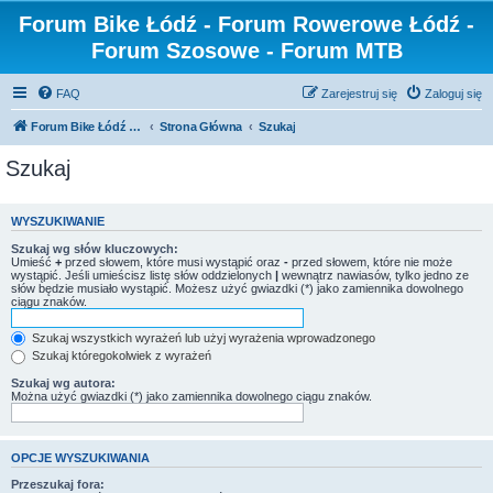
Forum Bike Łódź - Forum Rowerowe Łódź -
Forum Szosowe - Forum MTB
FAQ
Zarejestruj się
Zaloguj się
Forum Bike Łódź - Forum Rowerowe Łódź - Forum Szosowe - Forum MTB
Strona Główna
Szukaj
Szukaj
WYSZUKIWANIE
Szukaj wg słów kluczowych:
Umieść
+
przed słowem, które musi wystąpić oraz
-
przed słowem, które nie może
wystąpić. Jeśli umieścisz listę słów oddzielonych
|
wewnątrz nawiasów, tylko jedno ze
słów będzie musiało wystąpić. Możesz użyć gwiazdki (*) jako zamiennika dowolnego
ciągu znaków.
Szukaj wszystkich wyrażeń lub użyj wyrażenia wprowadzonego
Szukaj któregokolwiek z wyrażeń
Szukaj wg autora:
Można użyć gwiazdki (*) jako zamiennika dowolnego ciągu znaków.
OPCJE WYSZUKIWANIA
Przeszukaj fora: