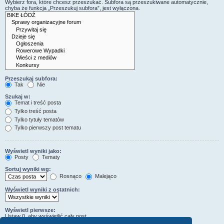
Wybierz fora, które chcesz przeszukać. Subfora są przeszukiwane automatycznie,
chyba że funkcja „Przeszukuj subfora”, jest wyłączona.
Przeszukaj subfora:
Tak
Nie
Szukaj w:
Temat i treść posta
Tylko treść posta
Tylko tytuły tematów
Tylko pierwszy post tematu
Wyświetl wyniki jako:
Posty
Tematy
Sortuj wyniki wg:
Rosnąco
Malejąco
Wyświetl wyniki z ostatnich:
Wyświetl pierwsze:
Ustaw 0, aby wyświetlić cały post.
znaków w poście