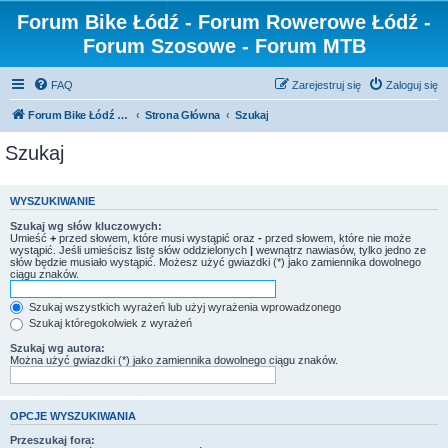
Forum Bike Łódź - Forum Rowerowe Łódź -
Forum Szosowe - Forum MTB
FAQ
Zarejestruj się
Zaloguj się
Forum Bike Łódź - Forum Rowerowe Łódź - Forum Szosowe - Forum MTB
Strona Główna
Szukaj
Szukaj
WYSZUKIWANIE
Szukaj wg słów kluczowych:
Umieść
+
przed słowem, które musi wystąpić oraz
-
przed słowem, które nie może
wystąpić. Jeśli umieścisz listę słów oddzielonych
|
wewnątrz nawiasów, tylko jedno ze
słów będzie musiało wystąpić. Możesz użyć gwiazdki (*) jako zamiennika dowolnego
ciągu znaków.
Szukaj wszystkich wyrażeń lub użyj wyrażenia wprowadzonego
Szukaj któregokolwiek z wyrażeń
Szukaj wg autora:
Można użyć gwiazdki (*) jako zamiennika dowolnego ciągu znaków.
OPCJE WYSZUKIWANIA
Przeszukaj fora: