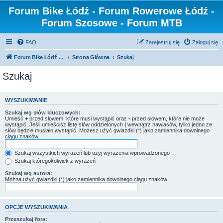
Forum Bike Łódź - Forum Rowerowe Łódź -
Forum Szosowe - Forum MTB
FAQ
Zarejestruj się
Zaloguj się
Forum Bike Łódź - Forum Rowerowe Łódź - Forum Szosowe - Forum MTB
Strona Główna
Szukaj
Szukaj
WYSZUKIWANIE
Szukaj wg słów kluczowych:
Umieść
+
przed słowem, które musi wystąpić oraz
-
przed słowem, które nie może
wystąpić. Jeśli umieścisz listę słów oddzielonych
|
wewnątrz nawiasów, tylko jedno ze
słów będzie musiało wystąpić. Możesz użyć gwiazdki (*) jako zamiennika dowolnego
ciągu znaków.
Szukaj wszystkich wyrażeń lub użyj wyrażenia wprowadzonego
Szukaj któregokolwiek z wyrażeń
Szukaj wg autora:
Można użyć gwiazdki (*) jako zamiennika dowolnego ciągu znaków.
OPCJE WYSZUKIWANIA
Przeszukaj fora: