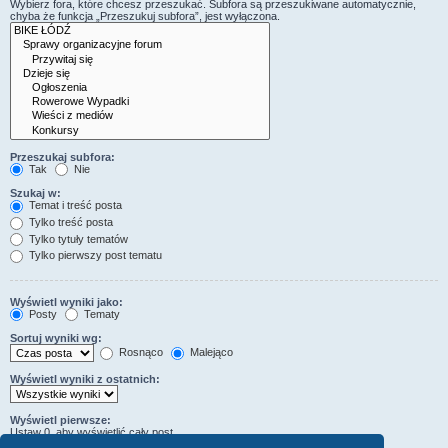
Wybierz fora, które chcesz przeszukać. Subfora są przeszukiwane automatycznie,
chyba że funkcja „Przeszukuj subfora”, jest wyłączona.
Przeszukaj subfora:
Tak
Nie
Szukaj w:
Temat i treść posta
Tylko treść posta
Tylko tytuły tematów
Tylko pierwszy post tematu
Wyświetl wyniki jako:
Posty
Tematy
Sortuj wyniki wg:
Rosnąco
Malejąco
Wyświetl wyniki z ostatnich:
Wyświetl pierwsze:
Ustaw 0, aby wyświetlić cały post.
znaków w poście