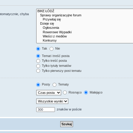
utomatycznie, chyba
Tak
Nie
Temat i treść posta
Tylko treść posta
Tylko tytuły tematów
Tylko pierwszy post tematu
Posty
Tematy
Rosnąco
Malejąco
znaków w poście