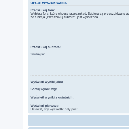
OPCJE WYSZUKIWANIA
Przeszukaj fora:
Wybierz fora, które chcesz przeszukać. Subfora są przeszukiwane a
że funkcja „Przeszukuj subfora”, jest wyłączona.
Przeszukaj subfora:
Szukaj w:
Wyświetl wyniki jako:
Sortuj wyniki wg:
Wyświetl wyniki z ostatnich:
Wyświetl pierwsze:
Ustaw 0, aby wyświetlić cały post.