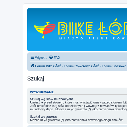
Więcej…
FAQ
Forum Bike Łódź - Forum Rowerowe Łódź - Forum Szosowe
Szukaj
WYSZUKIWANIE
Szukaj wg słów kluczowych:
Umieść
+
przed słowem, które musi wystąpić oraz
-
przed słowem, któ
Jeśli umieścisz listę słów oddzielonych
|
wewnątrz nawiasów, tylko jed
musiało wystąpić. Możesz użyć gwiazdki (*) jako zamiennika dowolne
Szukaj wg autora:
Można użyć gwiazdki (*) jako zamiennika dowolnego ciągu znaków.