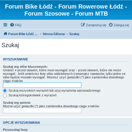
Forum Bike Łódź - Forum Rowerowe Łódź -
Forum Szosowe - Forum MTB
FAQ
Zarejestruj się
Zaloguj się
Forum Bike Łódź - Forum Rowerowe Łódź - Forum Szosowe - Forum MTB
Strona Główna
Szukaj
Szukaj
WYSZUKIWANIE
Szukaj wg słów kluczowych:
Umieść
+
przed słowem, które musi wystąpić oraz
-
przed słowem, które nie może
wystąpić. Jeśli umieścisz listę słów oddzielonych
|
wewnątrz nawiasów, tylko jedno ze
słów będzie musiało wystąpić. Możesz użyć gwiazdki (*) jako zamiennika dowolnego
ciągu znaków.
Szukaj wszystkich wyrażeń lub użyj wyrażenia wprowadzonego
Szukaj któregokolwiek z wyrażeń
Szukaj wg autora:
Można użyć gwiazdki (*) jako zamiennika dowolnego ciągu znaków.
OPCJE WYSZUKIWANIA
Przeszukaj fora: