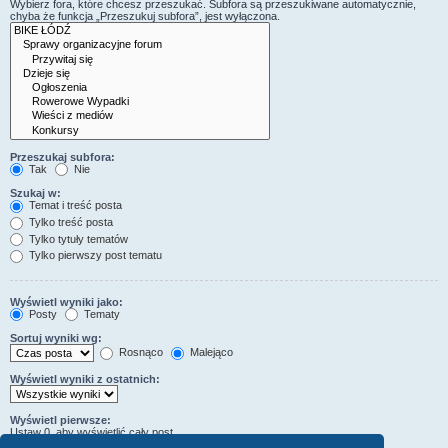
Wybierz fora, które chcesz przeszukać. Subfora są przeszukiwane automatycznie,
chyba że funkcja „Przeszukuj subfora”, jest wyłączona.
Przeszukaj subfora:
Tak
Nie
Szukaj w:
Temat i treść posta
Tylko treść posta
Tylko tytuły tematów
Tylko pierwszy post tematu
Wyświetl wyniki jako:
Posty
Tematy
Sortuj wyniki wg:
Rosnąco
Malejąco
Wyświetl wyniki z ostatnich:
Wyświetl pierwsze:
Ustaw 0, aby wyświetlić cały post.
znaków w poście