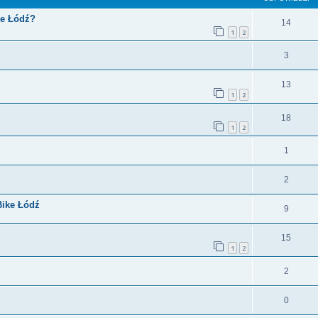
ke Łódź?
14
1
2
3
13
1
2
18
1
2
1
2
Bike Łódź
9
15
1
2
2
0