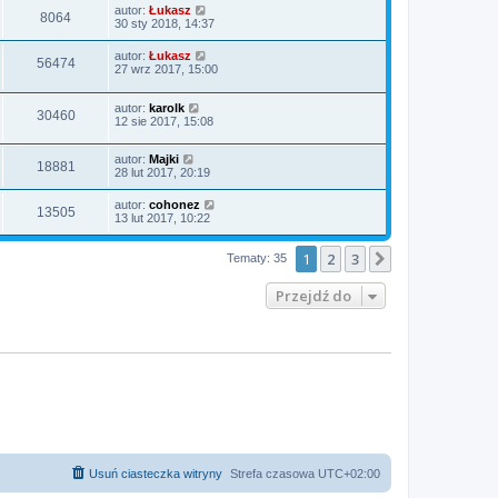
autor:
Łukasz
8064
30 sty 2018, 14:37
autor:
Łukasz
56474
27 wrz 2017, 15:00
autor:
karolk
30460
12 sie 2017, 15:08
autor:
Majki
18881
28 lut 2017, 20:19
autor:
cohonez
13505
13 lut 2017, 10:22
1
2
3
Następna
Tematy: 35
Przejdź do
Usuń ciasteczka witryny
Strefa czasowa
UTC+02:00