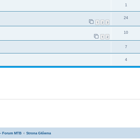
1
24
1
2
3
10
1
2
7
4
 - Forum MTB
Strona Główna