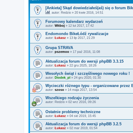
[Ankieta] Skąd dowiedziałeś(aś) się o forum Bi
autor:
Redzio
»
20 kwie 2016, 14:51
Forumowy kalendarz wydarzeń
autor:
Witboj
»
12 lut 2017, 17:42
Endomondo BikeŁódź rywalizacje
autor:
Łukasz
»
13 lip 2017, 21:29
Grupa STRAVA
autor:
pszemoo
»
17 paź 2016, 11:08
Aktualizacja forum do wersji phpBB 3.3.15
autor:
Łukasz
»
22 gru 2025, 18:26
Wesołych świąt i szczęśliwego nowego roku !
autor:
Diodek_pl
»
24 gru 2020, 01:30
Wycieczki różnego typu - organizowane przez 
autor:
szoso
»
14 maja 2017, 13:54
Wszelkiego rodzaju życzenia
autor:
Redzio
»
02 wrz 2016, 09:26
Ostatnie problemy techniczne
autor:
Łukasz
»
04 sie 2019, 15:45
Aktualizacja forum do wersji phpBB 3.2.5
autor:
Łukasz
»
02 mar 2019, 01:54