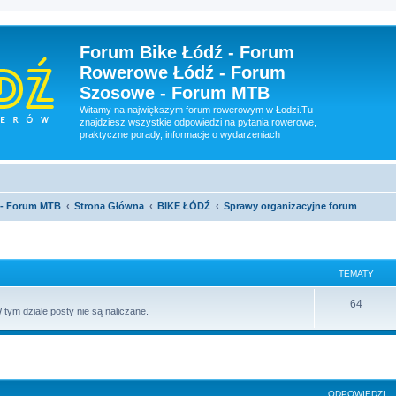
Forum Bike Łódź - Forum
Rowerowe Łódź - Forum
Szosowe - Forum MTB
Witamy na największym forum rowerowym w Łodzi.Tu
znajdziesz wszystkie odpowiedzi na pytania rowerowe,
praktyczne porady, informacje o wydarzeniach
 - Forum MTB
Strona Główna
BIKE ŁÓDŹ
Sprawy organizacyjne forum
TEMATY
64
 tym dziale posty nie są naliczane.
szukiwanie zaawansowane
ODPOWIEDZI