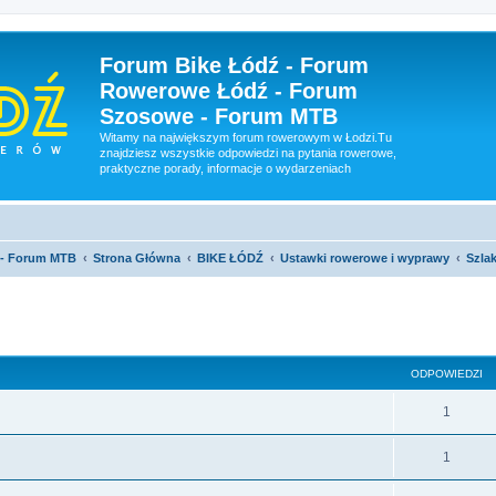
Forum Bike Łódź - Forum
Rowerowe Łódź - Forum
Szosowe - Forum MTB
Witamy na największym forum rowerowym w Łodzi.Tu
znajdziesz wszystkie odpowiedzi na pytania rowerowe,
praktyczne porady, informacje o wydarzeniach
 - Forum MTB
Strona Główna
BIKE ŁÓDŹ
Ustawki rowerowe i wyprawy
Szlak
szukiwanie zaawansowane
ODPOWIEDZI
1
1