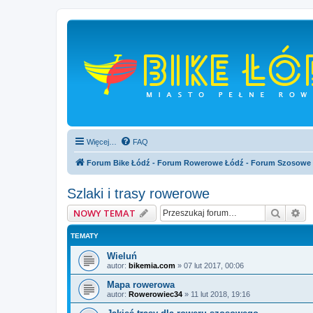
Więcej…
FAQ
Forum Bike Łódź - Forum Rowerowe Łódź - Forum Szosowe
Szlaki i trasy rowerowe
Szukaj
Wy
NOWY TEMAT
TEMATY
Wieluń
autor:
bikemia.com
»
07 lut 2017, 00:06
Mapa rowerowa
autor:
Rowerowiec34
»
11 lut 2018, 19:16