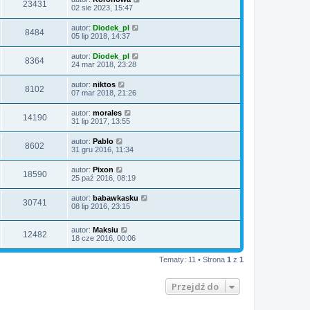
23431
02 sie 2023, 15:47
autor:
Diodek_pl
8484
05 lip 2018, 14:37
autor:
Diodek_pl
8364
24 mar 2018, 23:28
autor:
niktos
8102
07 mar 2018, 21:26
autor:
morales
14190
31 lip 2017, 13:55
autor:
Pablo
8602
31 gru 2016, 11:34
autor:
Pixon
18590
25 paź 2016, 08:19
autor:
babawkasku
30741
08 lip 2016, 23:15
autor:
Maksiu
12482
18 cze 2016, 00:06
Tematy: 11 • Strona
1
z
1
Przejdź do