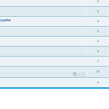
6
0
rzystów
0
0
4
0
7
12
1
2
4