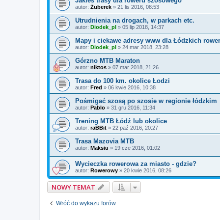
Jakieś trasy dla roweru szosowego
autor:
Żuberek
»
21 lis 2016, 08:53
Utrudnienia na drogach, w parkach etc.
autor:
Diodek_pl
»
05 lip 2018, 14:37
Mapy i ciekawe adresy www dla Łódzkich rowe
autor:
Diodek_pl
»
24 mar 2018, 23:28
Górzno MTB Maraton
autor:
niktos
»
07 mar 2018, 21:26
Trasa do 100 km. okolice Łodzi
autor:
Fred
»
06 kwie 2016, 10:38
Pośmigać szosą po szosie w regionie łódzkim
autor:
Pablo
»
31 gru 2016, 11:34
Trening MTB Łódź lub okolice
autor:
raBBit
»
22 paź 2016, 20:27
Trasa Mazovia MTB
autor:
Maksiu
»
19 cze 2016, 01:02
Wycieczka rowerowa za miasto - gdzie?
autor:
Rowerowy
»
20 kwie 2016, 08:26
NOWY TEMAT
Wróć do wykazu forów