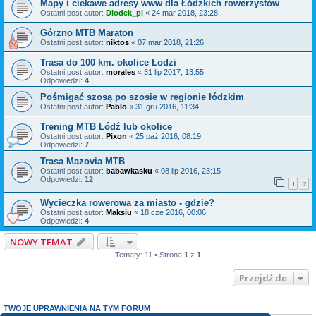
Mapy i ciekawe adresy www dla Łódzkich rowerzystów
Ostatni post autor:
Diodek_pl
«
24 mar 2018, 23:28
Górzno MTB Maraton
Ostatni post autor:
niktos
«
07 mar 2018, 21:26
Trasa do 100 km. okolice Łodzi
Ostatni post autor:
morales
«
31 lip 2017, 13:55
Odpowiedzi:
4
Pośmigać szosą po szosie w regionie łódzkim
Ostatni post autor:
Pablo
«
31 gru 2016, 11:34
Trening MTB Łódź lub okolice
Ostatni post autor:
Pixon
«
25 paź 2016, 08:19
Odpowiedzi:
7
Trasa Mazovia MTB
Ostatni post autor:
babawkasku
«
08 lip 2016, 23:15
Odpowiedzi:
12
1
2
Wycieczka rowerowa za miasto - gdzie?
Ostatni post autor:
Maksiu
«
18 cze 2016, 00:06
Odpowiedzi:
4
NOWY TEMAT
Tematy: 11 • Strona
1
z
1
Przejdź do
TWOJE UPRAWNIENIA NA TYM FORUM