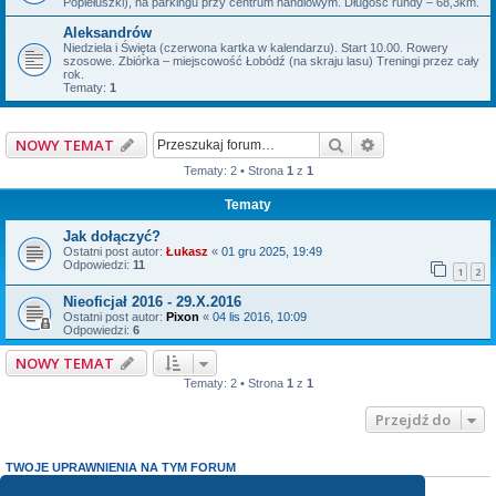
Popiełuszki), na parkingu przy centrum handlowym. Długość rundy – 68,3km.
Aleksandrów
Niedziela i Święta (czerwona kartka w kalendarzu). Start 10.00. Rowery
szosowe. Zbiórka – miejscowość Łobódź (na skraju lasu) Treningi przez cały
rok.
Tematy:
1
Szukaj
Wyszukiwanie z
NOWY TEMAT
Tematy: 2 • Strona
1
z
1
Tematy
Jak dołączyć?
Ostatni post autor:
Łukasz
«
01 gru 2025, 19:49
Odpowiedzi:
11
1
2
Nieoficjał 2016 - 29.X.2016
Ostatni post autor:
Pixon
«
04 lis 2016, 10:09
Odpowiedzi:
6
NOWY TEMAT
Tematy: 2 • Strona
1
z
1
Przejdź do
TWOJE UPRAWNIENIA NA TYM FORUM
Nie możesz
tworzyć nowych tematów