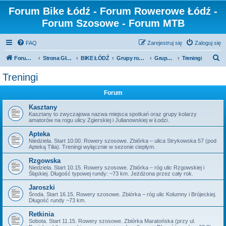
Forum Bike Łódź - Forum Rowerowe Łódź -
Forum Szosowe - Forum MTB
FAQ
Zarejestruj się
Zaloguj się
S
Forum Bike Łódź - Forum Rowerowe Łódź - Forum Szosowe - Forum MTB
Strona Główna
BIKE ŁÓDŹ
Grupy rowerowe
Grupa Cyklomaniacy
Treningi
z
Treningi
u
Forum
k
a
Kasztany
Kasztany to zwyczajowa nazwa miejsca spotkań oraz grupy kolarzy
j
amatorów na rogu ulicy Zgierskiej i Julianowskiej w Łodzi.
Apteka
Niedziela. Start 10.00. Rowery szosowe. Zbiórka – ulica Strykowska 57 (pod
Apteką Tilia). Treningi wyłącznie w sezonie ciepłym.
Rzgowska
Niedziela. Start 10.15. Rowery szosowe. Zbiórka – róg ulic Rzgowskiej i
Śląskiej. Długość typowej rundy: ~73 km. Jeżdżona przez cały rok.
Jaroszki
Środa. Start 16.15. Rowery szosowe. Zbiórka – róg ulic Kolumny i Brójeckiej.
Długość rundy ~73 km.
Retkinia
Sobota. Start 11.15. Rowery szosowe. Zbiórka Maratońska (przy ul.