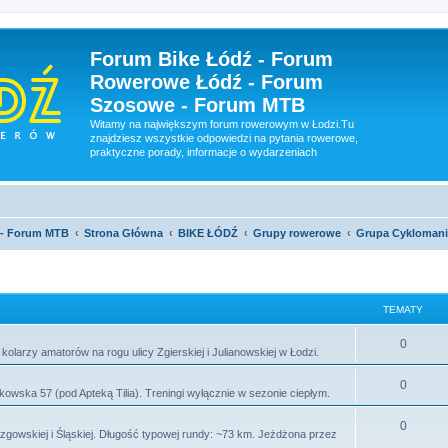
Forum Bike Łódź - Forum
Rowerowe Łódź - Forum
Szosowe - Forum MTB
Witamy na największym forum rowerowym w Łodzi.Tu
znajdziesz wszystkie odpowiedzi na pytania rowerowe,
praktyczne porady, informacje o wydarzeniach
 - Forum MTB
Strona Główna
BIKE ŁÓDŹ
Grupy rowerowe
Grupa Cyklomani
TEMATY
0
larzy amatorów na rogu ulicy Zgierskiej i Julianowskiej w Łodzi.
0
ykowska 57 (pod Apteką Tilia). Treningi wyłącznie w sezonie ciepłym.
0
Rzgowskiej i Śląskiej. Długość typowej rundy: ~73 km. Jeżdżona przez