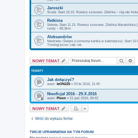
Jaroszki
Środa. Start 16.15. Rowery szosowe. Zbiórka – róg ulic Kolu
Retkinia
Sobota. Start 11.15. Rowery szosowe. Zbiórka Maratońska (
rundy – 68,3km.
Aleksandrów
Niedziela i Święta (czerwona kartka w kalendarzu). Start 1
Treningi przez cały rok.
Szukaj
Wy
NOWY TEMAT
TEMATY
Jak dołączyć?
autor:
leON225
»
03 lis 2016, 11:45
Nieoficjał 2016 - 29.X.2016
autor:
Pixon
»
21 paź 2016, 09:42
NOWY TEMAT
Wróć do wykazu forów
TWOJE UPRAWNIENIA NA TYM FORUM
Nie możesz
tworzyć nowych tematów