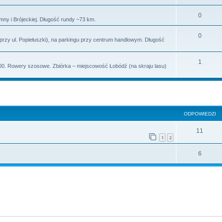
0
mny i Brójeckiej. Długość rundy ~73 km.
0
przy ul. Popiełuszki), na parkingu przy centrum handlowym. Długość
1
0.00. Rowery szosowe. Zbiórka – miejscowość Łobódź (na skraju lasu)
szukiwanie zaawansowane
ODPOWIEDZI
11
1
2
6