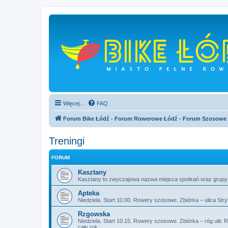
Więcej…
FAQ
Forum Bike Łódź - Forum Rowerowe Łódź - Forum Szosowe
Treningi
FORUM
Kasztany
Kasztany to zwyczajowa nazwa miejsca spotkań oraz grupy ko
Apteka
Niedziela. Start 10.00. Rowery szosowe. Zbiórka – ulica Str
Rzgowska
Niedziela. Start 10.15. Rowery szosowe. Zbiórka – róg ulic 
cały rok.