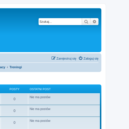
Szukaj
Wyszukiwanie z
Zarejestruj się
Zaloguj się
acy
Treningi
POSTY
OSTATNI POST
Nie ma postów
0
Nie ma postów
0
Nie ma postów
0