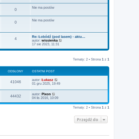
Nie ma postów
0
Nie ma postów
0
Re: Łobódź (pod lasem) - aktu…
4
W
autor:
wissienka
y
17 sie 2023, 11:31
ś
w
i
e
Tematy: 2 • Strona
1
z
1
t
l
n
ODSŁONY
OSTATNI POST
a
j
autor:
Łukasz
n
41046
01 gru 2025, 19:49
o
w
s
autor:
Pixon
z
44432
04 lis 2016, 10:09
y
p
o
Tematy: 2 • Strona
1
z
1
s
t
Przejdź do