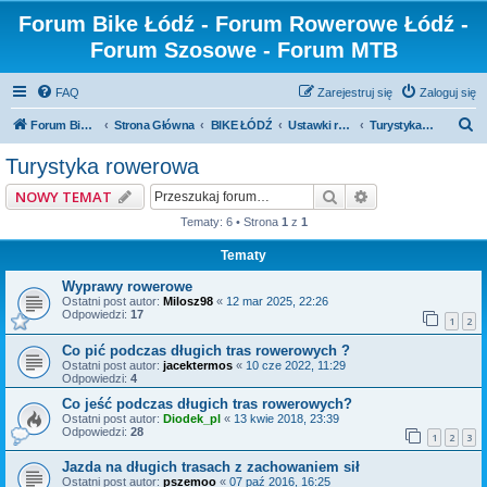
Forum Bike Łódź - Forum Rowerowe Łódź -
Forum Szosowe - Forum MTB
FAQ
Zarejestruj się
Zaloguj się
S
Forum Bike Łódź - Forum Rowerowe Łódź - Forum Szosowe - Forum MTB
Strona Główna
BIKE ŁÓDŹ
Ustawki rowerowe i wyprawy
Turystyka rowerowa
z
Turystyka rowerowa
u
Szukaj
Wyszukiwanie z
NOWY TEMAT
k
Tematy: 6 • Strona
1
z
1
a
Tematy
j
Wyprawy rowerowe
Ostatni post autor:
Milosz98
«
12 mar 2025, 22:26
Odpowiedzi:
17
1
2
Co pić podczas długich tras rowerowych ?
Ostatni post autor:
jacektermos
«
10 cze 2022, 11:29
Odpowiedzi:
4
Co jeść podczas długich tras rowerowych?
Ostatni post autor:
Diodek_pl
«
13 kwie 2018, 23:39
Odpowiedzi:
28
1
2
3
Jazda na długich trasach z zachowaniem sił
Ostatni post autor:
pszemoo
«
07 paź 2016, 16:25