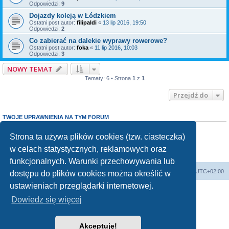
Odpowiedzi:
9
Dojazdy koleją w Łódzkiem
Ostatni post autor:
filipaldi
«
13 lip 2016, 19:50
Odpowiedzi:
2
Co zabierać na dalekie wyprawy rowerowe?
Ostatni post autor:
foka
«
11 lip 2016, 10:03
Odpowiedzi:
3
NOWY TEMAT
Tematy: 6 • Strona
1
z
1
Przejdź do
TWOJE UPRAWNIENIA NA TYM FORUM
Nie możesz
tworzyć nowych tematów
Nie możesz
odpowiadać w tematach
Strona ta używa plików cookies (tzw. ciasteczka)
Nie możesz
zmieniać swoich postów
w celach statystycznych, reklamowych oraz
Nie możesz
usuwać swoich postów
Nie możesz
dodawać załączników
funkcjonalnych. Warunki przechowywania lub
Forum Bike Łódź - Forum Rowerowe Łódź - Forum Szosowe - Forum MTB
Strona Główna
Strefa czasowa
UTC+02:00
dostępu do plików cookies można określić w
Linki partnerskie:
strony www lodz
,
Fotografia Analogowa
ustawieniach przeglądarki internetowej.
Dowiedz się więcej
Akceptuję!
Technologię dostarcza
phpBB
® Forum Software © phpBB Limited