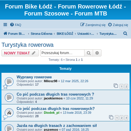
Forum Bike Łódź - Forum Rowerowe Łódź -
Forum Szosowe - Forum MTB
FAQ
Zarejestruj się
Zaloguj się
S
Forum Bike Łódź - Forum Rowerowe Łódź - Forum Szosowe - Forum MTB
Strona Główna
BIKE ŁÓDŹ
Ustawki rowerowe i wyprawy
Turystyka rowerowa
z
Turystyka rowerowa
u
Szukaj
Wyszukiwanie z
NOWY TEMAT
k
Tematy: 6 • Strona
1
z
1
a
Tematy
j
Wyprawy rowerowe
Ostatni post autor:
Milosz98
«
12 mar 2025, 22:26
Odpowiedzi:
17
1
2
Co pić podczas długich tras rowerowych ?
Ostatni post autor:
jacektermos
«
10 cze 2022, 11:29
Odpowiedzi:
4
Co jeść podczas długich tras rowerowych?
Ostatni post autor:
Diodek_pl
«
13 kwie 2018, 23:39
Odpowiedzi:
28
1
2
3
Jazda na długich trasach z zachowaniem sił
Ostatni post autor:
pszemoo
«
07 paź 2016, 16:25