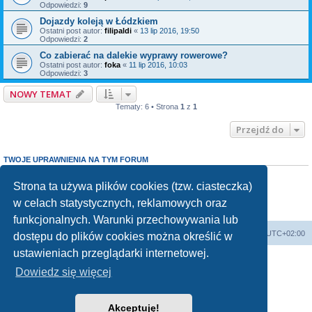
Odpowiedzi:
9
Dojazdy koleją w Łódzkiem
Ostatni post autor:
filipaldi
«
13 lip 2016, 19:50
Odpowiedzi:
2
Co zabierać na dalekie wyprawy rowerowe?
Ostatni post autor:
foka
«
11 lip 2016, 10:03
Odpowiedzi:
3
NOWY TEMAT
Tematy: 6 • Strona
1
z
1
Przejdź do
TWOJE UPRAWNIENIA NA TYM FORUM
Nie możesz
tworzyć nowych tematów
Nie możesz
odpowiadać w tematach
Strona ta używa plików cookies (tzw. ciasteczka)
Nie możesz
zmieniać swoich postów
w celach statystycznych, reklamowych oraz
Nie możesz
usuwać swoich postów
Nie możesz
dodawać załączników
funkcjonalnych. Warunki przechowywania lub
Forum Bike Łódź - Forum Rowerowe Łódź - Forum Szosowe - Forum MTB
Strona Główna
Strefa czasowa
UTC+02:00
dostępu do plików cookies można określić w
Linki partnerskie:
strony www lodz
,
Fotografia Analogowa
ustawieniach przeglądarki internetowej.
Dowiedz się więcej
Akceptuję!
Technologię dostarcza
phpBB
® Forum Software © phpBB Limited