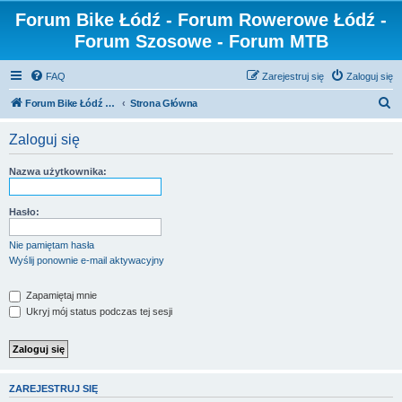
Forum Bike Łódź - Forum Rowerowe Łódź -
Forum Szosowe - Forum MTB
FAQ
Zarejestruj się
Zaloguj się
S
Forum Bike Łódź - Forum Rowerowe Łódź - Forum Szosowe - Forum MTB
Strona Główna
z
Zaloguj się
u
k
Nazwa użytkownika:
a
j
Hasło:
Nie pamiętam hasła
Wyślij ponownie e-mail aktywacyjny
Zapamiętaj mnie
Ukryj mój status podczas tej sesji
ZAREJESTRUJ SIĘ