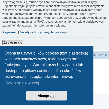
Aby zalogować się, musisz być zarejestrowanym użytkownikiem witryny.
Rejestracja zajmuje tylko chwilę, a znacznie zwiększa możliwości korzystania
z witryny. Administrator witryny może zarejestrowanym użytkownikom nadać
wiele dodatkowych uprawnień. Przed rejestracją zapoznaj się z naszym
regulaminem, zasadami ochrony danych osobowych oraz z odpowiedziami na
często zadawane pytania (FAQ), gdzie jest wyjaśnionych wiele podstawowych
zagadnień dotyczących funkcjonowania witryny.
Regulamin
|
Zasady ochrony danych osobowych
Zarejestruj się
Strona ta używa plików cookies (tzw. ciasteczka)
Forum Bike Łódź - Forum Rowerowe Łódź - Forum Szosowe - Forum MTB
Strona Główna
Strefa czasowa
UTC+02:00
w celach statystycznych, reklamowych oraz
Linki partnerskie:
strony www lodz
,
Fotografia Analogowa
funkcjonalnych. Warunki przechowywania lub
dostępu do plików cookies można określić w
ustawieniach przeglądarki internetowej.
Technologię dostarcza
phpBB
® Forum Software © phpBB Limited
Dowiedz się więcej
Polski pakiet językowy dostarcza
phpBB.pl
Zasady ochrony danych osobowych
|
Regulamin
Akceptuję!