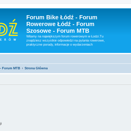
Forum Bike Łódź - Forum
Rowerowe Łódź - Forum
Szosowe - Forum MTB
Witamy na największym forum rowerowym w Łodzi.Tu
znajdziesz wszystkie odpowiedzi na pytania rowerowe,
praktyczne porady, informacje o wydarzeniach
 - Forum MTB
Strona Główna
ji