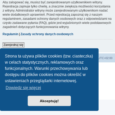
Aby zalogować się, musisz być zarejestrowanym użytkownikiem witryny.
Rejestracja zajmuje tylko chwilę, a znacznie zwiększa możliwości korzystania
z witryny. Administrator witryny może zarejestrowanym użytkownikom nadać
wiele dodatkowych uprawnień. Przed rejestracją zapoznaj się z naszym
regulaminem, zasadami ochrony danych osobowych oraz z odpowiedziami na
często zadawane pytania (FAQ), gdzie jest wyjaśnionych wiele podstawowych
zagadnień dotyczących funkcjonowania witryny.
Regulamin
|
Zasady ochrony danych osobowych
Zarejestruj się
Strona ta używa plików cookies (tzw. ciasteczka)
Forum Bike Łódź - Forum Rowerowe Łódź - Forum Szosowe - Forum MTB
Strona Główna
Strefa czasowa
UTC+02:00
w celach statystycznych, reklamowych oraz
Linki partnerskie:
strony www lodz
,
Fotografia Analogowa
funkcjonalnych. Warunki przechowywania lub
dostępu do plików cookies można określić w
ustawieniach przeglądarki internetowej.
Technologię dostarcza
phpBB
® Forum Software © phpBB Limited
Dowiedz się więcej
Polski pakiet językowy dostarcza
phpBB.pl
Zasady ochrony danych osobowych
|
Regulamin
Akceptuję!