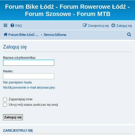
Forum Bike Łódź - Forum Rowerowe Łódź -
Forum Szosowe - Forum MTB
FAQ
Zarejestruj się
Zaloguj się
S
Forum Bike Łódź - Forum Rowerowe Łódź - Forum Szosowe - Forum MTB
Strona Główna
z
Zaloguj się
u
k
Nazwa użytkownika:
a
j
Hasło:
Nie pamiętam hasła
Wyślij ponownie e-mail aktywacyjny
Zapamiętaj mnie
Ukryj mój status podczas tej sesji
ZAREJESTRUJ SIĘ