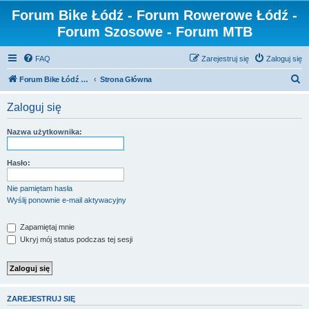
Forum Bike Łódź - Forum Rowerowe Łódź -
Forum Szosowe - Forum MTB
FAQ
Zarejestruj się
Zaloguj się
S
Forum Bike Łódź - Forum Rowerowe Łódź - Forum Szosowe - Forum MTB
Strona Główna
z
Zaloguj się
u
k
Nazwa użytkownika:
a
j
Hasło:
Nie pamiętam hasła
Wyślij ponownie e-mail aktywacyjny
Zapamiętaj mnie
Ukryj mój status podczas tej sesji
ZAREJESTRUJ SIĘ