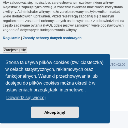
Aby zalogować się, musisz być zarejestrowanym użytkownikiem witryny.
Rejestracja zajmuje tylko chwilę, a znacznie zwiększa możliwości korzystania
z witryny. Administrator witryny może zarejestrowanym użytkownikom nadać
wiele dodatkowych uprawnień. Przed rejestracją zapoznaj się z naszym
regulaminem, zasadami ochrony danych osobowych oraz z odpowiedziami na
często zadawane pytania (FAQ), gdzie jest wyjaśnionych wiele podstawowych
zagadnień dotyczących funkcjonowania witryny.
Regulamin
|
Zasady ochrony danych osobowych
Zarejestruj się
Strona ta używa plików cookies (tzw. ciasteczka)
Forum Bike Łódź - Forum Rowerowe Łódź - Forum Szosowe - Forum MTB
Strona Główna
Strefa czasowa
UTC+02:00
w celach statystycznych, reklamowych oraz
Linki partnerskie:
strony www lodz
,
Fotografia Analogowa
funkcjonalnych. Warunki przechowywania lub
dostępu do plików cookies można określić w
ustawieniach przeglądarki internetowej.
Technologię dostarcza
phpBB
® Forum Software © phpBB Limited
Dowiedz się więcej
Polski pakiet językowy dostarcza
phpBB.pl
Zasady ochrony danych osobowych
|
Regulamin
Akceptuję!