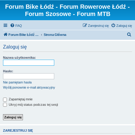
Forum Bike Łódź - Forum Rowerowe Łódź -
Forum Szosowe - Forum MTB
FAQ
Zarejestruj się
Zaloguj się
S
Forum Bike Łódź - Forum Rowerowe Łódź - Forum Szosowe - Forum MTB
Strona Główna
z
Zaloguj się
u
k
Nazwa użytkownika:
a
j
Hasło:
Nie pamiętam hasła
Wyślij ponownie e-mail aktywacyjny
Zapamiętaj mnie
Ukryj mój status podczas tej sesji
ZAREJESTRUJ SIĘ