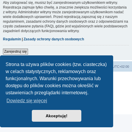
Aby zalogować się, musisz być zarejestrowanym użytkownikiem witryny.
Rejestracja zajmuje tylko chwilę, a znacznie zwiększa możliwości korzystania
z witryny. Administrator witryny może zarejestrowanym użytkownikom nadać
wiele dodatkowych uprawnień. Przed rejestracją zapoznaj się z naszym
regulaminem, zasadami ochrony danych osobowych oraz z odpowiedziami na
często zadawane pytania (FAQ), gdzie jest wyjaśnionych wiele podstawowych
zagadnień dotyczących funkcjonowania witryny.
Regulamin
|
Zasady ochrony danych osobowych
Zarejestruj się
Strona ta używa plików cookies (tzw. ciasteczka)
Forum Bike Łódź - Forum Rowerowe Łódź - Forum Szosowe - Forum MTB
Strona Główna
Strefa czasowa
UTC+02:00
w celach statystycznych, reklamowych oraz
Linki partnerskie:
strony www lodz
,
Fotografia Analogowa
funkcjonalnych. Warunki przechowywania lub
dostępu do plików cookies można określić w
ustawieniach przeglądarki internetowej.
Technologię dostarcza
phpBB
® Forum Software © phpBB Limited
Dowiedz się więcej
Polski pakiet językowy dostarcza
phpBB.pl
Zasady ochrony danych osobowych
|
Regulamin
Akceptuję!