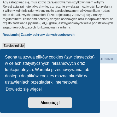
Aby zalogować się, musisz być zarejestrowanym użytkownikiem witryny.
Rejestracja zajmuje tylko chwilę, a znacznie zwiększa możliwości korzystania
z witryny. Administrator witryny może zarejestrowanym użytkownikom nadać
wiele dodatkowych uprawnień. Przed rejestracją zapoznaj się z naszym
regulaminem, zasadami ochrony danych osobowych oraz z odpowiedziami na
często zadawane pytania (FAQ), gdzie jest wyjaśnionych wiele podstawowych
zagadnień dotyczących funkcjonowania witryny.
Regulamin
|
Zasady ochrony danych osobowych
Zarejestruj się
Strona ta używa plików cookies (tzw. ciasteczka)
Forum Bike Łódź - Forum Rowerowe Łódź - Forum Szosowe - Forum MTB
Strona Główna
Strefa czasowa
UTC+02:00
w celach statystycznych, reklamowych oraz
Linki partnerskie:
strony www lodz
,
Fotografia Analogowa
funkcjonalnych. Warunki przechowywania lub
dostępu do plików cookies można określić w
ustawieniach przeglądarki internetowej.
Technologię dostarcza
phpBB
® Forum Software © phpBB Limited
Dowiedz się więcej
Polski pakiet językowy dostarcza
phpBB.pl
Zasady ochrony danych osobowych
|
Regulamin
Akceptuję!