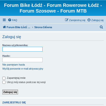
Forum Bike Łódź - Forum Rowerowe Łódź -
Forum Szosowe - Forum MTB
FAQ
Zarejestruj się
Zaloguj się
S
Forum Bike Łódź - Forum Rowerowe Łódź - Forum Szosowe - Forum MTB
Strona Główna
z
Zaloguj się
u
k
Nazwa użytkownika:
a
j
Hasło:
Nie pamiętam hasła
Wyślij ponownie e-mail aktywacyjny
Zapamiętaj mnie
Ukryj mój status podczas tej sesji
ZAREJESTRUJ SIĘ