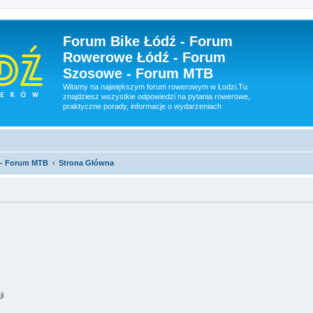
Forum Bike Łódź - Forum
Rowerowe Łódź - Forum
Szosowe - Forum MTB
Witamy na największym forum rowerowym w Łodzi.Tu
znajdziesz wszystkie odpowiedzi na pytania rowerowe,
praktyczne porady, informacje o wydarzeniach
 - Forum MTB
Strona Główna
ji