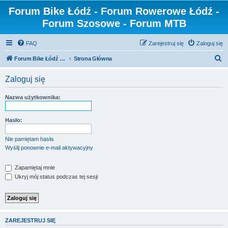
Forum Bike Łódź - Forum Rowerowe Łódź -
Forum Szosowe - Forum MTB
FAQ
Zarejestruj się
Zaloguj się
S
Forum Bike Łódź - Forum Rowerowe Łódź - Forum Szosowe - Forum MTB
Strona Główna
z
Zaloguj się
u
k
Nazwa użytkownika:
a
j
Hasło:
Nie pamiętam hasła
Wyślij ponownie e-mail aktywacyjny
Zapamiętaj mnie
Ukryj mój status podczas tej sesji
ZAREJESTRUJ SIĘ