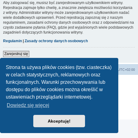
Aby zalogować się, musisz być zarejestrowanym użytkownikiem witryny.
Rejestracja zajmuje tylko chwilę, a znacznie zwiększa możliwości korzystania
z witryny. Administrator witryny może zarejestrowanym użytkownikom nadać
wiele dodatkowych uprawnień. Przed rejestracją zapoznaj się z naszym
regulaminem, zasadami ochrony danych osobowych oraz z odpowiedziami na
często zadawane pytania (FAQ), gdzie jest wyjaśnionych wiele podstawowych
zagadnień dotyczących funkcjonowania witryny.
Regulamin
|
Zasady ochrony danych osobowych
Zarejestruj się
Strona ta używa plików cookies (tzw. ciasteczka)
Forum Bike Łódź - Forum Rowerowe Łódź - Forum Szosowe - Forum MTB
Strona Główna
Strefa czasowa
UTC+02:00
w celach statystycznych, reklamowych oraz
Linki partnerskie:
strony www lodz
,
Fotografia Analogowa
funkcjonalnych. Warunki przechowywania lub
dostępu do plików cookies można określić w
ustawieniach przeglądarki internetowej.
Technologię dostarcza
phpBB
® Forum Software © phpBB Limited
Dowiedz się więcej
Polski pakiet językowy dostarcza
phpBB.pl
Zasady ochrony danych osobowych
|
Regulamin
Akceptuję!