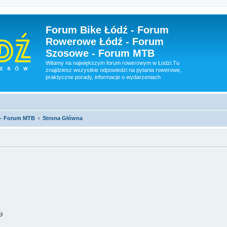
Forum Bike Łódź - Forum
Rowerowe Łódź - Forum
Szosowe - Forum MTB
Witamy na największym forum rowerowym w Łodzi.Tu
znajdziesz wszystkie odpowiedzi na pytania rowerowe,
praktyczne porady, informacje o wydarzeniach
 - Forum MTB
Strona Główna
ji