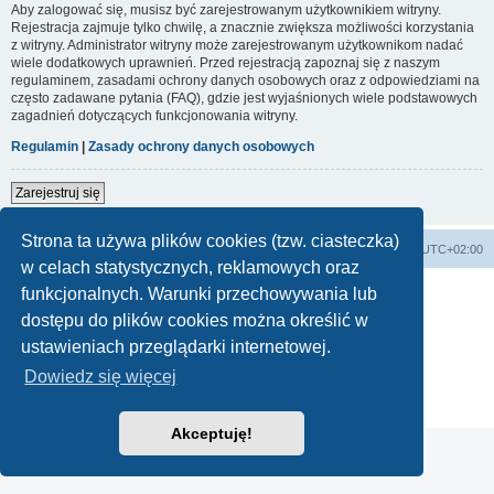
Aby zalogować się, musisz być zarejestrowanym użytkownikiem witryny.
Rejestracja zajmuje tylko chwilę, a znacznie zwiększa możliwości korzystania
z witryny. Administrator witryny może zarejestrowanym użytkownikom nadać
wiele dodatkowych uprawnień. Przed rejestracją zapoznaj się z naszym
regulaminem, zasadami ochrony danych osobowych oraz z odpowiedziami na
często zadawane pytania (FAQ), gdzie jest wyjaśnionych wiele podstawowych
zagadnień dotyczących funkcjonowania witryny.
Regulamin
|
Zasady ochrony danych osobowych
Zarejestruj się
Strona ta używa plików cookies (tzw. ciasteczka)
Forum Bike Łódź - Forum Rowerowe Łódź - Forum Szosowe - Forum MTB
Strona Główna
Strefa czasowa
UTC+02:00
w celach statystycznych, reklamowych oraz
Linki partnerskie:
strony www lodz
,
Fotografia Analogowa
funkcjonalnych. Warunki przechowywania lub
dostępu do plików cookies można określić w
ustawieniach przeglądarki internetowej.
Technologię dostarcza
phpBB
® Forum Software © phpBB Limited
Dowiedz się więcej
Polski pakiet językowy dostarcza
phpBB.pl
Zasady ochrony danych osobowych
|
Regulamin
Akceptuję!