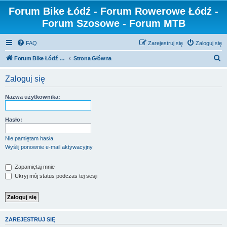
Forum Bike Łódź - Forum Rowerowe Łódź -
Forum Szosowe - Forum MTB
FAQ
Zarejestruj się
Zaloguj się
S
Forum Bike Łódź - Forum Rowerowe Łódź - Forum Szosowe - Forum MTB
Strona Główna
z
Zaloguj się
u
k
Nazwa użytkownika:
a
j
Hasło:
Nie pamiętam hasła
Wyślij ponownie e-mail aktywacyjny
Zapamiętaj mnie
Ukryj mój status podczas tej sesji
ZAREJESTRUJ SIĘ