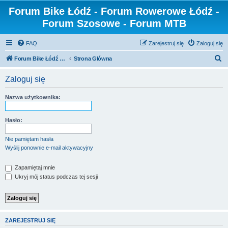
Forum Bike Łódź - Forum Rowerowe Łódź -
Forum Szosowe - Forum MTB
FAQ
Zarejestruj się
Zaloguj się
S
Forum Bike Łódź - Forum Rowerowe Łódź - Forum Szosowe - Forum MTB
Strona Główna
z
Zaloguj się
u
k
Nazwa użytkownika:
a
j
Hasło:
Nie pamiętam hasła
Wyślij ponownie e-mail aktywacyjny
Zapamiętaj mnie
Ukryj mój status podczas tej sesji
ZAREJESTRUJ SIĘ