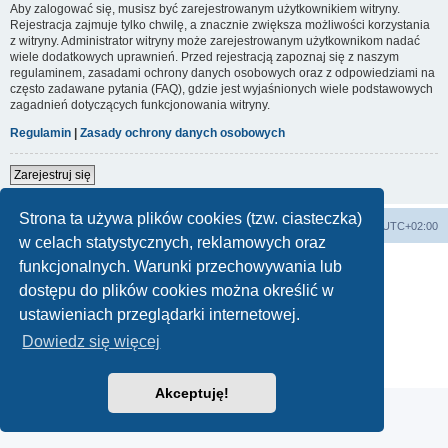
Aby zalogować się, musisz być zarejestrowanym użytkownikiem witryny.
Rejestracja zajmuje tylko chwilę, a znacznie zwiększa możliwości korzystania
z witryny. Administrator witryny może zarejestrowanym użytkownikom nadać
wiele dodatkowych uprawnień. Przed rejestracją zapoznaj się z naszym
regulaminem, zasadami ochrony danych osobowych oraz z odpowiedziami na
często zadawane pytania (FAQ), gdzie jest wyjaśnionych wiele podstawowych
zagadnień dotyczących funkcjonowania witryny.
Regulamin
|
Zasady ochrony danych osobowych
Zarejestruj się
Strona ta używa plików cookies (tzw. ciasteczka)
Forum Bike Łódź - Forum Rowerowe Łódź - Forum Szosowe - Forum MTB
Strona Główna
Strefa czasowa
UTC+02:00
w celach statystycznych, reklamowych oraz
Linki partnerskie:
strony www lodz
,
Fotografia Analogowa
funkcjonalnych. Warunki przechowywania lub
dostępu do plików cookies można określić w
ustawieniach przeglądarki internetowej.
Technologię dostarcza
phpBB
® Forum Software © phpBB Limited
Dowiedz się więcej
Polski pakiet językowy dostarcza
phpBB.pl
Zasady ochrony danych osobowych
|
Regulamin
Akceptuję!