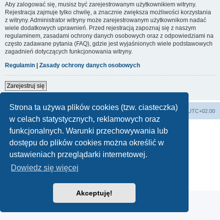
Aby zalogować się, musisz być zarejestrowanym użytkownikiem witryny.
Rejestracja zajmuje tylko chwilę, a znacznie zwiększa możliwości korzystania
z witryny. Administrator witryny może zarejestrowanym użytkownikom nadać
wiele dodatkowych uprawnień. Przed rejestracją zapoznaj się z naszym
regulaminem, zasadami ochrony danych osobowych oraz z odpowiedziami na
często zadawane pytania (FAQ), gdzie jest wyjaśnionych wiele podstawowych
zagadnień dotyczących funkcjonowania witryny.
Regulamin
|
Zasady ochrony danych osobowych
Zarejestruj się
Strona ta używa plików cookies (tzw. ciasteczka)
Forum Bike Łódź - Forum Rowerowe Łódź - Forum Szosowe - Forum MTB
Strona Główna
Strefa czasowa
UTC+02:00
w celach statystycznych, reklamowych oraz
Linki partnerskie:
strony www lodz
,
Fotografia Analogowa
funkcjonalnych. Warunki przechowywania lub
dostępu do plików cookies można określić w
ustawieniach przeglądarki internetowej.
Technologię dostarcza
phpBB
® Forum Software © phpBB Limited
Dowiedz się więcej
Polski pakiet językowy dostarcza
phpBB.pl
Zasady ochrony danych osobowych
|
Regulamin
Akceptuję!