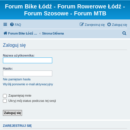
Forum Bike Łódź - Forum Rowerowe Łódź -
Forum Szosowe - Forum MTB
FAQ
Zarejestruj się
Zaloguj się
S
Forum Bike Łódź - Forum Rowerowe Łódź - Forum Szosowe - Forum MTB
Strona Główna
z
Zaloguj się
u
k
Nazwa użytkownika:
a
j
Hasło:
Nie pamiętam hasła
Wyślij ponownie e-mail aktywacyjny
Zapamiętaj mnie
Ukryj mój status podczas tej sesji
ZAREJESTRUJ SIĘ