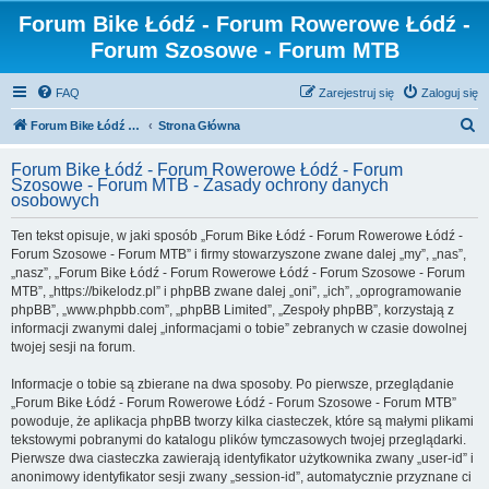
Forum Bike Łódź - Forum Rowerowe Łódź -
Forum Szosowe - Forum MTB
FAQ
Zarejestruj się
Zaloguj się
S
Forum Bike Łódź - Forum Rowerowe Łódź - Forum Szosowe - Forum MTB
Strona Główna
z
Forum Bike Łódź - Forum Rowerowe Łódź - Forum
u
Szosowe - Forum MTB - Zasady ochrony danych
osobowych
k
a
Ten tekst opisuje, w jaki sposób „Forum Bike Łódź - Forum Rowerowe Łódź -
Forum Szosowe - Forum MTB” i firmy stowarzyszone zwane dalej „my”, „nas”,
j
„nasz”, „Forum Bike Łódź - Forum Rowerowe Łódź - Forum Szosowe - Forum
MTB”, „https://bikelodz.pl” i phpBB zwane dalej „oni”, „ich”, „oprogramowanie
phpBB”, „www.phpbb.com”, „phpBB Limited”, „Zespoły phpBB”, korzystają z
informacji zwanymi dalej „informacjami o tobie” zebranych w czasie dowolnej
twojej sesji na forum.
Informacje o tobie są zbierane na dwa sposoby. Po pierwsze, przeglądanie
„Forum Bike Łódź - Forum Rowerowe Łódź - Forum Szosowe - Forum MTB”
powoduje, że aplikacja phpBB tworzy kilka ciasteczek, które są małymi plikami
tekstowymi pobranymi do katalogu plików tymczasowych twojej przeglądarki.
Pierwsze dwa ciasteczka zawierają identyfikator użytkownika zwany „user-id” i
anonimowy identyfikator sesji zwany „session-id”, automatycznie przyznane ci