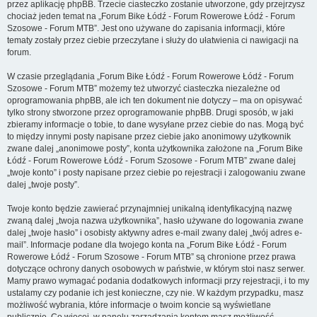
przez aplikację phpBB. Trzecie ciasteczko zostanie utworzone, gdy przejrzysz
chociaż jeden temat na „Forum Bike Łódź - Forum Rowerowe Łódź - Forum
Szosowe - Forum MTB”. Jest ono używane do zapisania informacji, które
tematy zostały przez ciebie przeczytane i służy do ułatwienia ci nawigacji na
forum.
W czasie przeglądania „Forum Bike Łódź - Forum Rowerowe Łódź - Forum
Szosowe - Forum MTB” możemy też utworzyć ciasteczka niezależne od
oprogramowania phpBB, ale ich ten dokument nie dotyczy – ma on opisywać
tylko strony stworzone przez oprogramowanie phpBB. Drugi sposób, w jaki
zbieramy informacje o tobie, to dane wysyłane przez ciebie do nas. Mogą być
to między innymi posty napisane przez ciebie jako anonimowy użytkownik
zwane dalej „anonimowe posty”, konta użytkownika założone na „Forum Bike
Łódź - Forum Rowerowe Łódź - Forum Szosowe - Forum MTB” zwane dalej
„twoje konto” i posty napisane przez ciebie po rejestracji i zalogowaniu zwane
dalej „twoje posty”.
Twoje konto będzie zawierać przynajmniej unikalną identyfikacyjną nazwę
zwaną dalej „twoja nazwa użytkownika”, hasło używane do logowania zwane
dalej „twoje hasło” i osobisty aktywny adres e-mail zwany dalej „twój adres e-
mail”. Informacje podane dla twojego konta na „Forum Bike Łódź - Forum
Rowerowe Łódź - Forum Szosowe - Forum MTB” są chronione przez prawa
dotyczące ochrony danych osobowych w państwie, w którym stoi nasz serwer.
Mamy prawo wymagać podania dodatkowych informacji przy rejestracji, i to my
ustalamy czy podanie ich jest konieczne, czy nie. W każdym przypadku, masz
możliwość wybrania, które informacje o twoim koncie są wyświetlane